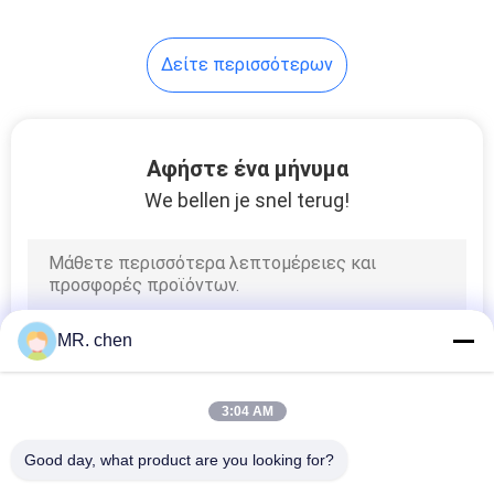
7
Δείτε περισσότερων
Πόρτες κρύας
αποθήκευσης
Αφήστε ένα μήνυμα
We bellen je snel terug!
95
Συμπιεστής κρύας
MR. chen
αποθήκευσης
3:04 AM
Good day, what product are you looking for?