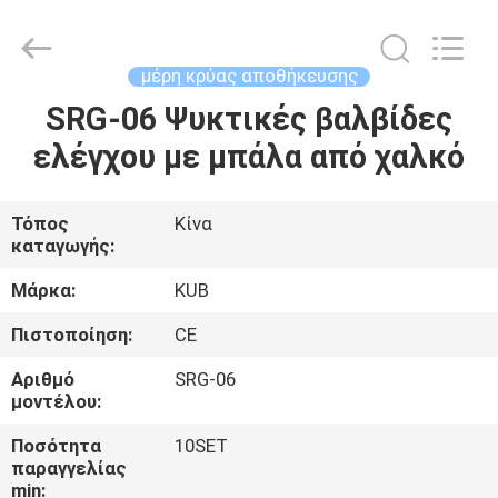
Shanghai KUB
Refrigeration
Equipment
Co.,
Ltd..
μέρη κρύας αποθήκευσης
All
Rights
Reserved.
SRG-06 Ψυκτικές βαλβίδες
ΣΠΊΤΙ
ελέγχου με μπάλα από χαλκό
ΠΡΟΪΌΝΤΑ
Τόπος
Κίνα
καταγωγής:
ΕΜΦΆΝΙΣΗ
VR
Μάρκα:
KUB
Πιστοποίηση:
CE
ΠΕΡΊΠΟΥ
Αριθμό
SRG-06
ΕΜΕΊΣ
μοντέλου:
Ποσότητα
10SET
παραγγελίας
ΓΎΡΟΣ
min: