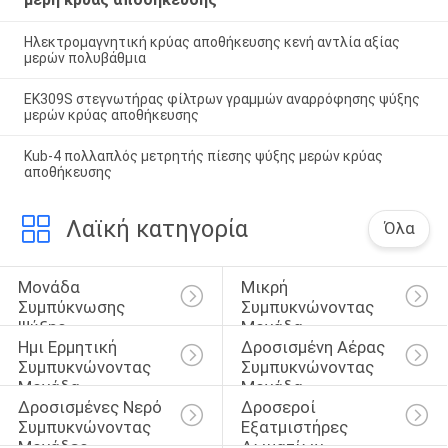
Ηλεκτρομαγνητική κρύας αποθήκευσης κενή αντλία αξίας
μερών πολυβάθμια
EK309S στεγνωτήρας φίλτρων γραμμών αναρρόφησης ψύξης
μερών κρύας αποθήκευσης
Kub-4 πολλαπλός μετρητής πίεσης ψύξης μερών κρύας
αποθήκευσης
Λαϊκή κατηγορία
Όλα
Μονάδα 
Μικρή 
Συμπύκνωσης 
Συμπυκνώνοντας 
Ψύξης
Μονάδα
Ημι Ερμητική 
Δροσισμένη Αέρας 
Συμπυκνώνοντας 
Συμπυκνώνοντας 
Μονάδα
Μονάδα
Δροσισμένες Νερό 
Δροσεροί 
Συμπυκνώνοντας 
Εξατμιστήρες 
Μονάδες
Δωματίων