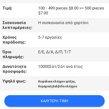
ΕΡΓΟΣΤΑΣΊΩΝ
Τιμή:
100 - 499 pieces $8.00 >= 500 pieces
$7.00
ΠΟΙΟΤΙΚΌΣ
Συσκευασία
Η συσκευασία από χαρτόνι
ΈΛΕΓΧΟΣ
λεπτομέρειες:
Χρόνος
5-7 εργασίες
ΜΑΣ
παράδοσης:
ΕΛΆΤΕ
Όροι
Ε/Ε, Δ/Α, Δ/Π, Τ/Τ
πληρωμής:
ΣΕ
ΕΠΑΦΉ
Δυνατότητα
10000Σάτ/Σάτ ανά έτος
προσφοράς:
ΜΕ
Υψηλό φως:
,
Κεφάλαια ελέγχου ψύξης
Κεραμική βαλβίδα ελέγχου
ΖΗΤΉΣΤΕ
ΈΝΑ
ΚΑΛΎΤΕΡΗ ΤΙΜΉ
ΑΠΌΣΠΑΣΜΑ