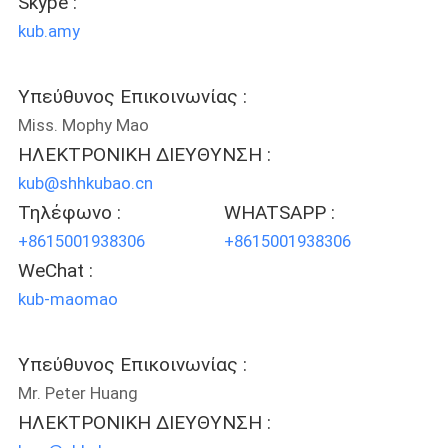
Skype :
kub.amy
ΖΗΤΉΣΤΕ
ΈΝΑ
Υπεύθυνος Επικοινωνίας :
ΑΠΌΣΠΑΣΜΑ
Miss. Mophy Mao
ΗΛΕΚΤΡΟΝΙΚΗ ΔΙΕΥΘΥΝΣΗ :
SITEMAP
kub@shhkubao.cn
Τηλέφωνο :
WHATSAPP :
+8615001938306
+8615001938306
ΠΟΛΙΤΙΚΉ
WeChat :
ΑΠΟΡΡΉΤΟΥ
kub-maomao
Υπεύθυνος Επικοινωνίας :
Mr. Peter Huang
ΗΛΕΚΤΡΟΝΙΚΗ ΔΙΕΥΘΥΝΣΗ :