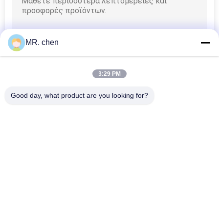
MR. chen
3:29 PM
Good day, what product are you looking for?
Λαϊκή κατηγορία
Όλα
Μονάδα 
Μικρή 
Συμπύκνωσης 
Συμπυκνώνοντας 
Ψύξης
Μονάδα
Ημι Ερμητική 
Δροσισμένη Αέρας 
Συμπυκνώνοντας 
Συμπυκνώνοντας 
Μονάδα
Μονάδα
Δροσισμένες Νερό 
Δροσεροί 
Συμπυκνώνοντας 
Εξατμιστήρες 
Μονάδες
Δωματίων