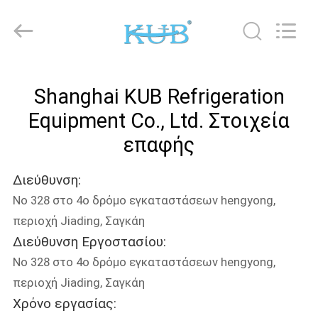
Shanghai KUB
Refrigeration
Equipment
Co.,
Ltd..
All
Rights
Reserved.
ΣΠΊΤΙ
Shanghai KUB Refrigeration
ΠΡΟΪΌΝΤΑ
Equipment Co., Ltd. Στοιχεία
επαφής
ΕΜΦΆΝΙΣΗ
Διεύθυνση:
VR
Νο 328 στο 4ο δρόμο εγκαταστάσεων hengyong,
περιοχή Jiading, Σαγκάη
ΠΕΡΊΠΟΥ
Διεύθυνση Εργοστασίου:
ΕΜΕΊΣ
Νο 328 στο 4ο δρόμο εγκαταστάσεων hengyong,
περιοχή Jiading, Σαγκάη
ΓΎΡΟΣ
Χρόνο εργασίας: