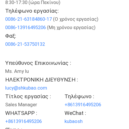
8:30-17:30 (ώρα Πεκίνου)
ΕΡΓΟΣΤΑΣΊΩΝ
Τηλέφωνο εργασίας:
0086-21-63184860-17
(Ο χρόνος εργασίας)
ΠΟΙΟΤΙΚΌΣ
0086-13916495206
(Μη χρόνου εργασίας)
ΈΛΕΓΧΟΣ
Φαξ:
0086-21-53750132
ΜΑΣ
ΕΛΆΤΕ
Υπεύθυνος Επικοινωνίας :
ΣΕ
Ms. Amy lu
ΕΠΑΦΉ
ΗΛΕΚΤΡΟΝΙΚΗ ΔΙΕΥΘΥΝΣΗ :
lucy@shkubao.com
ΜΕ
Τίτλος εργασίας :
Τηλέφωνο :
Sales Manager
+8613916495206
ΕΙΔΉΣΕΙΣ
WHATSAPP :
WeChat :
+8613916495206
kubaosh
ΠΕΡΙΠΤΏΣΕΙΣ