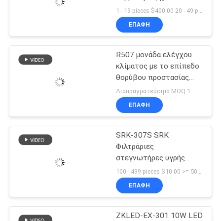
συμπυκνωτών 380V
1 - 19 pieces $400.00 20 - 49 pieces $380.00 >= 50 pieces $350.00 MOQ:1
ανταλλακτών
ΕΠΑΦΉ
SITEMAP
θερμότητας
32
Δροσισμένες νερό
R507 μονάδα ελέγχου
ΠΟΛΙΤΙΚΉ
κλίματος με το επίπεδο
συμπυκνώνοντας
ΑΠΟΡΡΉΤΟΥ
θορύβου προστασίας
αντιστροφής φάσης
μονάδες
Διαπραγματεύσιμα MOQ:1
≤65dB (Α)
ΕΠΑΦΉ
SRK-307S SRK
21
Φιλτράριες
Δροσεροί
στεγνωτήρες υγρής
γραμμής για ψύξη
100 - 499 pieces $10.00 >= 500 pieces $9.00 MOQ:100 (κομμάτια)
εξατμιστήρες
ΕΠΑΦΉ
δωματίων
ZKLED-EX-301 10W LED