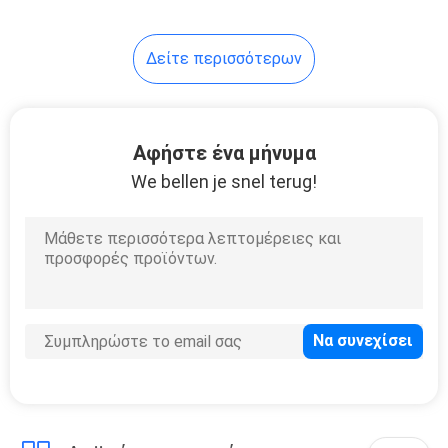
7
Δείτε περισσότερων
Πόρτες κρύας
αποθήκευσης
Αφήστε ένα μήνυμα
We bellen je snel terug!
95
Συμπιεστής κρύας
αποθήκευσης