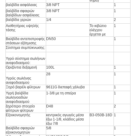
νήμα)
βαλβίδα ασφάλειας
3/8 NPT
1
βαλβίδα σφαιρών
3/8 NPT
1
βαλβίδων ασφάλειας
βαλβίδα χεριών
1/4
2
Αισθητήρας υψηλής
Το κιβώτιο
1
τάσης
ελέγχου
έρχεται με
Βαλβίδα αντεπιστροφής
DN50
1
στάσεων εξάτμισης
Σύστημα συμπύκνωσης:
Υγρό σύστημα σωλήνων
ανεφοδιασμού:
Οριζόντια δεξαμενή
100L
1
28
1
Υγρός σωλήνας
ανεφοδιασμού
Ξηρό βαρέλι φίλτρων
9611G διεπαφή χάλυβα
1
Υγρή βαλβίδα
1-3/8 με τη σπείρα
1
σωληνοειδών
ανεφοδιασμού
ξηρότερο στοιχείο
D48
2
φίλτρων φίλτρων
Εξοικονομητής
κεντρικός αγωγός μέσα
B3-050B-18D
1
έξω 1-1/8, κλάδος μέσα
έξω 7/8
Βαλβίδα σφαιρών
5/8
1
εξοικονομητών