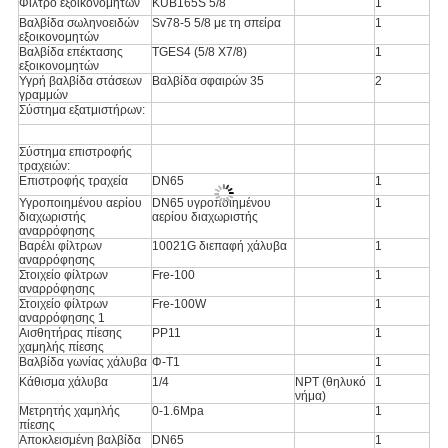
Φίλτρο εξοικονομητών
KUB165S 5/8
1
Βαλβίδα σωληνοειδών
Sv78-5 5/8 με τη σπείρα
1
εξοικονομητών
Βαλβίδα επέκτασης
TGES4 (5/8 X7/8)
1
εξοικονομητών
Υγρή βαλβίδα στάσεων
Βαλβίδα σφαιρών 35
2
γραμμών
Σύστημα εξατμιστήρων:
Σύστημα επιστροφής
τραχειών:
Επιστροφής τραχεία
DN65
1
Υγροποιημένου αερίου
DN65 υγροποιημένου
1
διαχωριστής
αερίου διαχωριστής
αναρρόφησης
Βαρέλι φίλτρων
10021G διεπαφή χάλυβα
1
αναρρόφησης
Στοιχείο φίλτρων
Fre-100
1
αναρρόφησης
Στοιχείο φίλτρων
Fre-100W
1
αναρρόφησης 1
Αισθητήρας πίεσης
PP11
1
χαμηλής πίεσης
Βαλβίδα γωνίας χάλυβα
Φ-T1
1
Κάθισμα χάλυβα
1/4
NPT (θηλυκό
1
νήμα)
Μετρητής χαμηλής
0-1.6Mpa
1
πίεσης
Αποκλεισμένη βαλβίδα
DN65
1