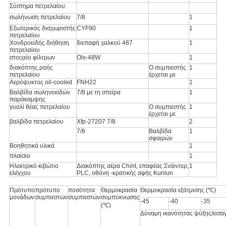
Σύστημα πετρελαίου:
σωλήνωση πετρελαίου
7/8
1
Εξωτερικός διαχωριστής
CYF90
1
πετρελαίου
Χονδροειδής διήθηση
διεπαφή χαλκού 487
1
πετρελαίου
στοιχείο φίλτρων
Olx-48W
1
διακόπτης ροής
Ο συμπιεστής
1
πετρελαίου
έρχεται με
Αερόψυκτος oil-cooled
FNH22
1
Βαλβίδα σωληνοειδών
7/8 με τη σπείρα
1
παράκαμψης
γυαλί θέας πετρελαίου
Ο συμπιεστής
1
έρχεται με
βαλβίδα πετρελαίου
Xfp-27207 7/8
2
7/8
Βαλβίδα
1
σφαιρών
Βοηθητικά υλικά
1
πλαίσιο
1
Ηλεκτρικό κιβώτιο
Διακόπτης αέρα Chint, επαφέας Σνάιντερ,
1
ελέγχου
PLC, οθόνη -κρατικής αφής Kunlun
Πρότυπο
πρότυπο
ποσότητα
Θερμοκρασία
Θερμοκρασία εξάτμισης (℃)
μονάδων
συμπιεστών
συμπιεστών
συμπύκνωσης
-45
-40
-35
(℃)
Δύναμη ικανότητας ψύξης/εισα