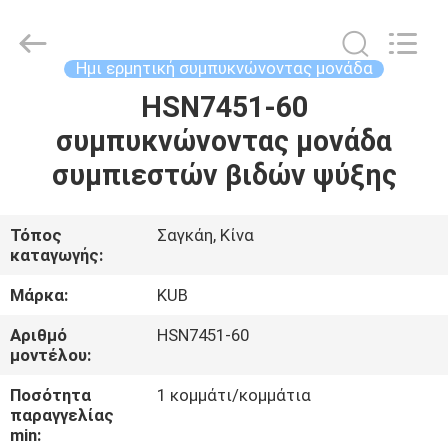
Shanghai KUB
Refrigeration
Equipment
Co.,
Ltd..
Ημι ερμητική συμπυκνώνοντας μονάδα
All
Rights
Reserved.
HSN7451-60
ΣΠΊΤΙ
συμπυκνώνοντας μονάδα
ΠΡΟΪΌΝΤΑ
συμπιεστών βιδών ψύξης
ΕΜΦΆΝΙΣΗ
Τόπος
Σαγκάη, Κίνα
καταγωγής:
VR
Μάρκα:
KUB
ΠΕΡΊΠΟΥ
Αριθμό
HSN7451-60
μοντέλου:
ΕΜΕΊΣ
Ποσότητα
1 κομμάτι/κομμάτια
παραγγελίας
ΓΎΡΟΣ
min: