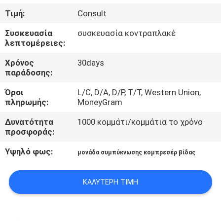
ΕΡΓΟΣΤΑΣΊΩΝ
Τιμή:
Consult
Συσκευασία
συσκευασία κοντραπλακέ
ΠΟΙΟΤΙΚΌΣ
λεπτομέρειες:
ΈΛΕΓΧΟΣ
Χρόνος
30days
παράδοσης:
ΜΑΣ
Όροι
L/C, D/A, D/P, T/T, Western Union,
ΕΛΆΤΕ
πληρωμής:
MoneyGram
ΣΕ
Δυνατότητα
1000 κομμάτι/κομμάτια το χρόνο
προσφοράς:
ΕΠΑΦΉ
ΜΕ
Υψηλό φως:
μονάδα συμπύκνωσης κομπρεσέρ βίδας
ΖΗΤΉΣΤΕ
ΚΑΛΎΤΕΡΗ ΤΙΜΉ
ΈΝΑ
ΑΠΌΣΠΑΣΜΑ