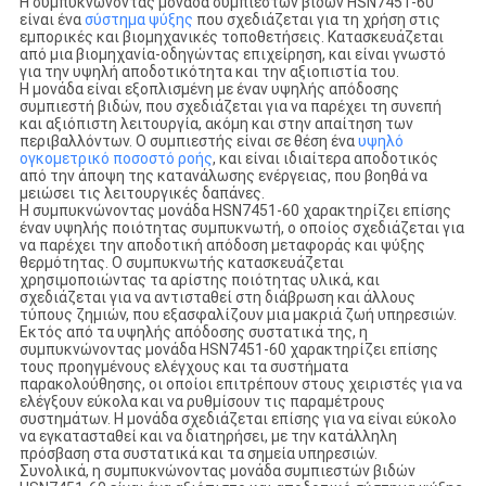
Η συμπυκνώνοντας μονάδα συμπιεστών βιδών HSN7451-60
είναι ένα
σύστημα ψύξης
που σχεδιάζεται για τη χρήση στις
εμπορικές και βιομηχανικές τοποθετήσεις. Κατασκευάζεται
από μια βιομηχανία-οδηγώντας επιχείρηση, και είναι γνωστό
για την υψηλή αποδοτικότητα και την αξιοπιστία του.
Η μονάδα είναι εξοπλισμένη με έναν υψηλής απόδοσης
συμπιεστή βιδών, που σχεδιάζεται για να παρέχει τη συνεπή
και αξιόπιστη λειτουργία, ακόμη και στην απαίτηση των
περιβαλλόντων. Ο συμπιεστής είναι σε θέση ένα
υψηλό
ογκομετρικό ποσοστό ροής
, και είναι ιδιαίτερα αποδοτικός
από την άποψη της κατανάλωσης ενέργειας, που βοηθά να
μειώσει τις λειτουργικές δαπάνες.
Η συμπυκνώνοντας μονάδα HSN7451-60 χαρακτηρίζει επίσης
έναν υψηλής ποιότητας συμπυκνωτή, ο οποίος σχεδιάζεται για
να παρέχει την αποδοτική απόδοση μεταφοράς και ψύξης
θερμότητας. Ο συμπυκνωτής κατασκευάζεται
χρησιμοποιώντας τα αρίστης ποιότητας υλικά, και
σχεδιάζεται για να αντισταθεί στη διάβρωση και άλλους
τύπους ζημιών, που εξασφαλίζουν μια μακριά ζωή υπηρεσιών.
Εκτός από τα υψηλής απόδοσης συστατικά της, η
συμπυκνώνοντας μονάδα HSN7451-60 χαρακτηρίζει επίσης
τους προηγμένους ελέγχους και τα συστήματα
παρακολούθησης, οι οποίοι επιτρέπουν στους χειριστές για να
ελέγξουν εύκολα και να ρυθμίσουν τις παραμέτρους
συστημάτων. Η μονάδα σχεδιάζεται επίσης για να είναι εύκολο
να εγκατασταθεί και να διατηρήσει, με την κατάλληλη
πρόσβαση στα συστατικά και τα σημεία υπηρεσιών.
Συνολικά, η συμπυκνώνοντας μονάδα συμπιεστών βιδών