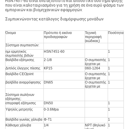
HSN7451-60 είναι ένα αξιόπιστο και αποδοτικό σύστημα ψύξης
που είναι καλοταιριασμένο για τη χρήση σε ένα ευρύ φάσμα των
εμπορικών και βιομηχανικών εφαρμογών.
Συμπυκνώνοντας κατάλογος διαμόρφωσης μονάδων
Όνομα
Πρότυπο ή εικόνα
Τεχνική
Ποσότητα
προδιαγραφών
περιγραφή
(κώδικας)
Σύστημα συμπιεστών:
ημι ερμητικός
HSN7451-60
1
συμπιεστής βιδών
Βαλβίδα εξάτμισης
2-1/8
Ο συμπιεστής
1
έρχεται με
Διπλός έλεγχος πίεσης
KP15
060-1264
1
Βαλβίδα CEOjoint
Ο συμπιεστής
1
έρχεται με
βαλβίδα αναρρόφησης
DN65
Ο συμπιεστής
1
έρχεται με
Σύστημα σωλήνων
εξάτμισης:
επιγραφή εξάτμισης
DN50
1
Υψηλός μετρητής
0-3.6Mpa
1
Βαλβίδα γωνίας χάλυβα
Φ-T1
1
Κάθισμα χάλυβα
1/4
NPT (θηλυκό
1