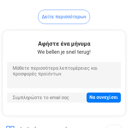
7
Δείτε περισσότερων
Πόρτες κρύας
αποθήκευσης
Αφήστε ένα μήνυμα
We bellen je snel terug!
110
Συμπιεστής κρύας
αποθήκευσης