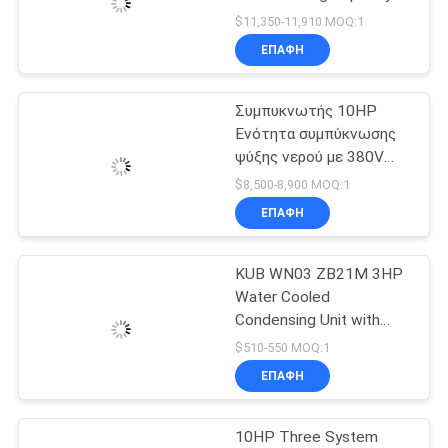
and 380V/3Ph/50Hz
$11,350-11,910 MOQ:1
Voltage for Industrial
ΕΠΑΦΉ
SITEMAP
Refrigeration
37
Δροσισμένες νερό
Συμπυκνωτής 10HP
ΠΟΛΙΤΙΚΉ
Ενότητα συμπύκνωσης
συμπυκνώνοντας
ΑΠΟΡΡΉΤΟΥ
ψύξης νερού με 380V
3PH 50Hz και 1 έτος
μονάδες
$8,500-8,900 MOQ:1
εγγύηση
ΕΠΑΦΉ
KUB WN03 ZB21M 3HP
21
Water Cooled
Δροσεροί
Condensing Unit with
380V Voltage R-22/R-
$510-550 MOQ:1
εξατμιστήρες
404A Refrigerant and
ΕΠΑΦΉ
+10 to -18℃ Cooling
δωματίων
Capacity
10HP Three System