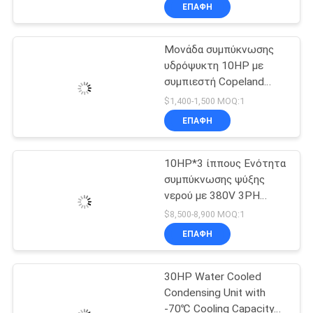
Unit air Cooled
ΕΡΓΟΣΤΑΣΊΩΝ
ΕΠΑΦΉ
Condenser Unit for Cold
Room
Μονάδα συμπύκνωσης
ΠΟΙΟΤΙΚΌΣ
6
υδρόψυκτη 10HP με
ΈΛΕΓΧΟΣ
συμπιεστή Copeland
Ημι ερμητική
Scroll για μεγάλη
$1,400-1,500 MOQ:1
συμπυκνώνοντας
διάρκεια ζωής και
ΜΑΣ
ΕΠΑΦΉ
εφαρμογές κατά
μονάδα
ΕΛΆΤΕ
παραγγελία
10HP*3 ίππους Ενότητα
ΣΕ
συμπύκνωσης ψύξης
ΕΠΑΦΉ
νερού με 380V 3PH
74
50Hz και 1 έτος εγγύηση
ΜΕ
$8,500-8,900 MOQ:1
Δροσισμένη αέρας
ΕΠΑΦΉ
ΖΗΤΉΣΤΕ
συμπυκνώνοντας
30HP Water Cooled
ΈΝΑ
μονάδα
Condensing Unit with
ΑΠΌΣΠΑΣΜΑ
-70℃ Cooling Capacity