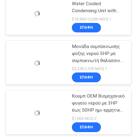
Water Cooled
Condensing Unit with
14
380V/3Ph/50Hz and 1
$10,000-15,000 MOQ:1
Year Warranty
Εξατμιστήρας
ΕΠΑΦΉ
τύπων Δ
Μονάδα συμπύκνωσης
ψύξης νερού 5HP με
συμπυκνωτή θαλασσινού
νερού για ψυχρό
$2,250-2,350 MOQ:1
δωμάτιο 220V 3PH
ΕΠΑΦΉ
36
60HZ
Εναλλάκτης
Κουμπ OEM Βιομηχανικό
ψυγείο νερού με 3HP
θερμότητας πλάκα
έως 50HP ημι-ερμητικό
συμπιεστή και 380V
$1,000 MOQ:2
50Hz παροχή ρεύματος
ΕΠΑΦΉ
με 1 έτος εγγύηση