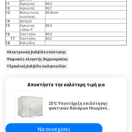
11
Αγκώνας
Φ54
12
Αγκώνας
Φ22
13
Μονωτικός
Φ54mm
σωλήνας
14
Δεσμοί
15
Αγκώνας
Φ54
τύπου P
16
Χαστούκι
Φ54
17
Χαστούκι
Φ22
18
Καλώδια
Ηλεκτρονική βαλβίδα επέκτασης
Ψηφιακός ελεγκτής θερμοκρασίας
Υδραυλική βαλβίδα σωληνοειδών
Αποκτήστε την καλύτερη τιμή για
25℃ Υποστήριξη επιδότησης
ψυκτικών θαλάμων Ηνωμένο
Βασίλειο Ινδία 150m³ Ψυκτικός
θάλαμος αποθήκευσης
τροφίμων
Να συνεχίσει