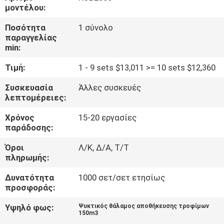
ΕΡΓΟΣΤΑΣΊΩΝ
μοντέλου:
Ποσότητα
1 σύνολο
ΠΟΙΟΤΙΚΌΣ
παραγγελίας
min:
ΈΛΕΓΧΟΣ
Τιμή:
1 - 9 sets $13,011 >= 10 sets $12,360
ΜΑΣ
Συσκευασία
Άλλες συσκευές
λεπτομέρειες:
ΕΛΆΤΕ
Χρόνος
15-20 εργασίες
ΣΕ
παράδοσης:
ΕΠΑΦΉ
Όροι
Λ/Κ, Δ/Α, Τ/Τ
ΜΕ
πληρωμής:
Δυνατότητα
1000 σετ/σετ ετησίως
ΖΗΤΉΣΤΕ
προσφοράς:
ΈΝΑ
Υψηλό φως:
Ψυκτικός θάλαμος αποθήκευσης τροφίμων
150m3
ΑΠΌΣΠΑΣΜΑ
,