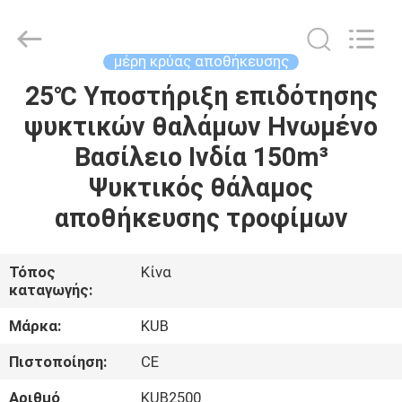
Shanghai KUB
Refrigeration
Equipment
Co.,
Ltd..
μέρη κρύας αποθήκευσης
All
Rights
Reserved.
25℃ Υποστήριξη επιδότησης
ΣΠΊΤΙ
ψυκτικών θαλάμων Ηνωμένο
ΠΡΟΪΌΝΤΑ
Βασίλειο Ινδία 150m³
Ψυκτικός θάλαμος
ΕΜΦΆΝΙΣΗ
αποθήκευσης τροφίμων
VR
Τόπος
Κίνα
καταγωγής:
ΠΕΡΊΠΟΥ
ΕΜΕΊΣ
Μάρκα:
KUB
Πιστοποίηση:
CE
ΓΎΡΟΣ
Αριθμό
KUB2500