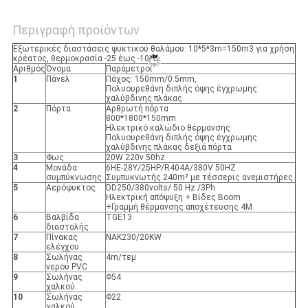
Περιγραφή προϊόντων
Εξωτερικές διαστάσεις ψυκτικού θαλάμου: 10*5*3m=150m3 για χρήση
κρέατος, θερμοκρασία -25 έως -10 ℃
Αριθμός
Όνομα
Παράμετροι
1
Πάνελ
Πάχος: 150mm/0.5mm,
Πολυουρεθάνη διπλής όψης έγχρωμης
χαλύβδινης πλάκας
2
Πόρτα
Αρθρωτή πόρτα
800*1800*150mm
Ηλεκτρικό καλώδιο θέρμανσης
Πολυουρεθάνη διπλής όψης έγχρωμης
χαλύβδινης πλάκας δεξιά πόρτα
3
Φως
20W 220v 50hz
4
Μονάδα
6HE-28Y/25HP/R404A/380V 50HZ
συμπύκνωσης
Συμπυκνωτής 240m² με τέσσερις ανεμιστήρες
5
Αερόψυκτος
DD250/380volts/ 50 Hz /3Ph
Ηλεκτρική απόψυξη + Βίδες Boom
+Γραμμή θέρμανσης αποχέτευσης 4M
6
Βαλβίδα
TGE13
διαστολής
7
Πίνακας
NAK230/20KW
ελέγχου
8
Σωλήνας
4m/τεμ
νερού PVC
9
Σωλήνας
Φ54
χαλκού
10
Σωλήνας
Φ22
χαλκού