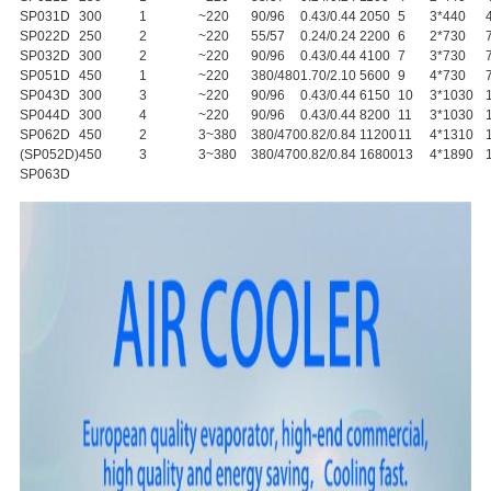
SP031D
300
1
~220
90/96
0.43/0.44
2050
5
3*440
SP022D
250
2
~220
55/57
0.24/0.24
2200
6
2*730
SP032D
300
2
~220
90/96
0.43/0.44
4100
7
3*730
SP051D
450
1
~220
380/480
1.70/2.10
5600
9
4*730
SP043D
300
3
~220
90/96
0.43/0.44
6150
10
3*1030
SP044D
300
4
~220
90/96
0.43/0.44
8200
11
3*1030
SP062D
450
2
3~380
380/470
0.82/0.84
11200
11
4*1310
(SP052D)
450
3
3~380
380/470
0.82/0.84
16800
13
4*1890
SP063D