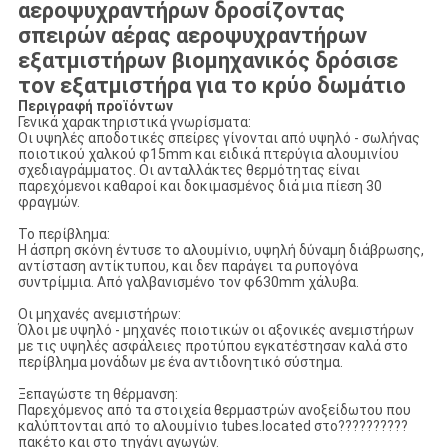
αεροψυχραντήρων δροσίζοντας
σπειρών αέρας αεροψυχραντήρων
εξατμιστήρων βιομηχανικός δρόσισε
τον εξατμιστήρα για το κρύο δωμάτιο
Περιγραφή προϊόντων
Γενικά χαρακτηριστικά γνωρίσματα:
Οι υψηλές αποδοτικές σπείρες γίνονται από υψηλό - σωλήνας
ποιοτικού χαλκού φ15mm και ειδικά πτερύγια αλουμινίου
σχεδιαγράμματος. Οι ανταλλάκτες θερμότητας είναι
παρεχόμενοι καθαροί και δοκιμασμένος διά μια πίεση 30
φραγμών.
Το περίβλημα:
Η άσπρη σκόνη έντυσε το αλουμίνιο, υψηλή δύναμη διάβρωσης,
αντίσταση αντίκτυπου, και δεν παράγει τα ρυπογόνα
συντρίμμια. Από γαλβανισμένο τον φ630mm χάλυβα.
Οι μηχανές ανεμιστήρων:
Όλοι με υψηλό - μηχανές ποιοτικών οι αξονικές ανεμιστήρων
με τις υψηλές ασφάλειες προτύπου εγκατέστησαν καλά στο
περίβλημα μονάδων με ένα αντιδονητικό σύστημα.
Ξεπαγώστε τη θέρμανση:
Παρεχόμενος από τα στοιχεία θερμαστρών ανοξείδωτου που
καλύπτονται από το αλουμίνιο tubes.located στο??????????
πακέτο και στο τηγάνι αγωγών.