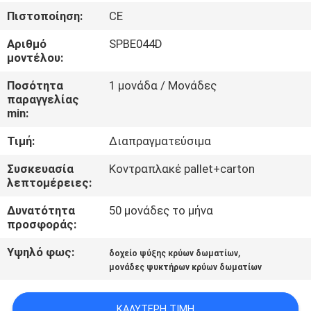
ΕΡΓΟΣΤΑΣΊΩΝ
Πιστοποίηση:
CE
Αριθμό
SPBE044D
ΠΟΙΟΤΙΚΌΣ
μοντέλου:
ΈΛΕΓΧΟΣ
Ποσότητα
1 μονάδα / Μονάδες
παραγγελίας
min:
ΜΑΣ
Τιμή:
Διαπραγματεύσιμα
ΕΛΆΤΕ
ΣΕ
Συσκευασία
Κοντραπλακέ pallet+carton
λεπτομέρειες:
ΕΠΑΦΉ
Δυνατότητα
50 μονάδες το μήνα
ΜΕ
προσφοράς:
Υψηλό φως:
,
δοχείο ψύξης κρύων δωματίων
ΖΗΤΉΣΤΕ
μονάδες ψυκτήρων κρύων δωματίων
ΈΝΑ
ΑΠΌΣΠΑΣΜΑ
ΚΑΛΎΤΕΡΗ ΤΙΜΉ