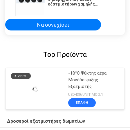
εξατμιστήρων χαμηλής
θερμοκρασίας
αεροψυχραντήρων Kub SPBE044D
δρόσισε τον εξατμιστήρα για τις
μονάδες ψυκτήρων κρύων
Να συνεχίσει
δωματίων
Top Προϊόντα
-18°C Ψύκτης αέρα
Μονάδα ψύξης
Εξατμιστής
USD430/UNIT MOQ:1
ΕΠΑΦΉ
Δροσεροί εξατμιστήρες δωματίων