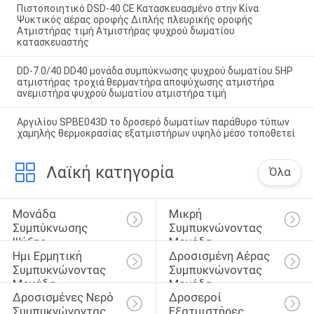
Πιστοποιητικό DSD-40 CE Κατασκευασμένο στην Κίνα
Ψυκτικός αέρας οροφής Διπλής πλευρικής οροφής
Ατμιστήρας τιμή Ατμιστήρας ψυχρού δωματίου
κατασκευαστής
DD-7.0/40 DD40 μονάδα συμπύκνωσης ψυχρού δωματίου 5HP
ατμιστήρας τροχιά θερμαντήρα αποψύχωσης ατμιστήρα
ανεμιστήρα ψυχρού δωματίου ατμιστήρα τιμή
Αργιλίου SPBE043D το δροσερό δωματίων παράθυρο τύπων
χαμηλής θερμοκρασίας εξατμιστήρων υψηλό μέσο τοποθετεί
Λαϊκή κατηγορία
Όλα
Μονάδα 
Μικρή 
Συμπύκνωσης 
Συμπυκνώνοντας 
Ψύξης
Μονάδα
Ημι Ερμητική 
Δροσισμένη Αέρας 
Συμπυκνώνοντας 
Συμπυκνώνοντας 
Μονάδα
Μονάδα
Δροσισμένες Νερό 
Δροσεροί 
Συμπυκνώνοντας 
Εξατμιστήρες 