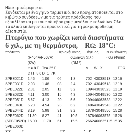
Ηλεκτρικά μέρη και:
Συνδέεται με ένα γήινο τερματικό, που πραγματοποιείται στο
κιβώτιο συνδέσεων με τις τρύπες πρόσβασης που
εξοπλίζονται με τους αδιάβροχους μεγάλους καλωδίων. Όλα
τα υλικά επιλέγονται προσεκτικά για τη μακροπρόθεσμη
αξιοπιστία.
Πτερύγιο που χωρίζει κατά διαστήματα
6 χιλ., με τη θερμάστρα, Rt≥-18°C:
πρότυπο
Περιοχή
Όγκος
μέγεθος
N.W
Σύνδεση
(R404A/R507A)
σωλήνων
(χιλ.)
(Κλ)
(Φmm)
(KW)
(DM ³)
te=-8 Γ
Te=-25 Γ
Λ
W
Χ
ΕΞΩ
DT1=8K
DT1=7K
SPBE021D
1.46
1.06
06
1.8
702
430
385
13
12
16
SPBE031D
2.03
1.48
08
2.4
702
430
495
18
12
19
SPBE022D
2.81
2.05
11
3.2
1094
430
385
23
12
19
SPBE032D
4.11
3.00
15
4.3
1094
430
495
30
12
22
SPBE051D
5.67
4.13
20
5.5
1094
460
635
38
12
22
SPBE043D
6.23
4.54
23
6.2
1486
430
495
43
12
22
SPBE044D
8.19
5.98
31
8.2
1878
430
495
56
15
28
SPBE062D
11.30
8.27
41
10.5
1878
460
635
75
15
28
(SPBE052D)
16.00
11.70
61
15.5
2662
460
635
115
15
35
SPBE063D