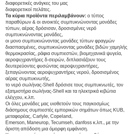
διαφορετικές ανάγκες του μας
διαφορετικοί πελάτες.
Τα κύρια προϊόντα περιλαμβάνουν:
ο τύπος
παραθύρων & οι ανοικτές συμπυκνώνοντας μονάδες
τύπων, αέρας δρόσισαν, δροσισμένες νερό
συμπυκνώνοντας μονάδες,
οι μονο συμπυκνώνοντας μονάδες τύπων φραγμών
διασπασμένες, συμπυκνώνοντας μονάδες βιδών χαμηλής
θερμοκρασίας, ράφια συμπιεστών, βιομηχανικά ψυγεία,
αεροψυχραντήρες δ-σειρών, διπλασιάζουν τους
δευτερεύοντες φυσώντας αεροψυχραντήρες,
ξεπαγώνοντας αεροψυχραντήρες νερού, δροσισμένος
αέρας συμπυκνωτής,
το νερό σωλήνας-Shell δρόσισε τους συμπυκνωτές, τον
εξατμιστήρα σωλήνας-Shell και τα ηλεκτρικά κιβώτια
ελέγχου, κ.λπ.
Οι όλες μονάδες μας υιοθετούν τους παγκοσμίως
διάσημους συμπιεστές εμπορικών σημάτων όπως KUB,
μεταφορέας, Carlyle, Copeland,
Emerson, Maneurop, Tecumseh, danfoss κ.λπ., με την
άριστη απόδοση μια όμορφη εμφάνιση.