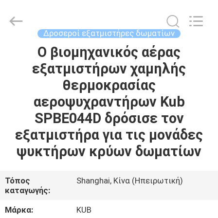
Shanghai KUB
Refrigeration
Equipment
Co.,
Ltd..
Δροσεροί εξατμιστήρες δωματίων
All
Rights
Reserved.
Ο βιομηχανικός αέρας
ΣΠΊΤΙ
εξατμιστήρων χαμηλής
ΠΡΟΪΌΝΤΑ
θερμοκρασίας
αεροψυχραντήρων Kub
ΕΜΦΆΝΙΣΗ
SPBE044D δρόσισε τον
VR
εξατμιστήρα για τις μονάδες
ψυκτήρων κρύων δωματίων
ΠΕΡΊΠΟΥ
ΕΜΕΊΣ
Τόπος
Shanghai, Κίνα (Ηπειρωτική)
καταγωγής:
ΓΎΡΟΣ
Μάρκα:
KUB