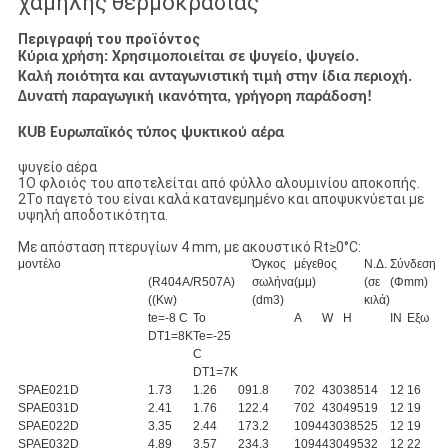
χαμηλής θερμοκρασίας
Περιγραφή του προϊόντος
Κύρια χρήση: Χρησιμοποιείται σε ψυγείο, ψυγείο.
Καλή ποιότητα και ανταγωνιστική τιμή στην ίδια περιοχή.
Δυνατή παραγωγική ικανότητα, γρήγορη παράδοση!
KUB Ευρωπαϊκός τύπος ψυκτικού αέρα
ψυγείο αέρα
1Ο φλοιός του αποτελείται από φύλλο αλουμινίου αποκοπής.
2Το παγετό του είναι καλά κατανεμημένο και αποψυκνύεται με
υψηλή αποδοτικότητα.
Με απόσταση πτερυγίων 4 mm, με ακουστικό Rt≥0°C:
μοντέλο
Όγκος
μέγεθος
Ν.Δ.
Σύνδεση
(R404A/R507A)
σωλήνα
(μμ)
(σε
(Φmm)
((Kw)
(dm3)
κιλά)
te=-8 C
Το
Α
W
H
IN
Εξω
DT1=8K
Te=-25
C
DT1=7K
SPAE021D
1.73
1.26
09
1.8
702
430
385
14
12
16
SPAE031D
2.41
1.76
12
2.4
702
430
495
19
12
19
SPAE022D
3.35
2.44
17
3.2
1094
430
385
25
12
19
SPAE032D
4.89
3.57
23
4.3
1094
430
495
32
12
22