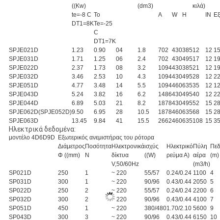
((Kw)
(dm3)
κιλά)
te=-8 C
Το
Α
W
H
IN
Ε
DT1=8K
Te=-25
C
DT1=7K
SPJE021D
1.23
0.90
04
1.8
702
430
385
12
12
1
SPJE031D
1.71
1.25
06
2.4
702
430
495
17
12
1
SPJE022D
2.37
1.73
08
3.2
1094
430
385
21
12
1
SPJE032D
3.46
2.53
10
4.3
1094
430
495
28
12
2
SPJE051D
4.77
3.48
14
5.5
1094
460
635
35
12
1
SPJE043D
5.24
3.82
16
6.2
1486
430
495
40
12
2
SPJE044D
6.89
5.03
21
8.2
1878
430
495
52
15
2
SPJE062D(SPJE052D)
9.50
6.95
28
10.5
1878
460
635
68
15
2
SPJE063D
13.45
9.84
41
15.5
2662
460
635
108
15
3
Ηλεκτρικά δεδομένα:
μοντέλο 4D6D9D
Εξωτερικός ανεμιστήρας του ρότορα
Διάμετρος
Ποσότητα
Ηλεκτρονικά
ισχύς
Ηλεκτρικό
Πύλη
Πεδ
Φ ((mm)
N
δίκτυα
((W)
ρεύμα Α)
αέρα
(m)
V,50/60Hz
(m3/h)
SP021D
250
1
~ 220
55/57
0.24/0.24
1100
4
SP031D
300
1
~ 220
90/96
0.43/0.44
2050
5
SP022D
250
2
~ 220
55/57
0.24/0.24
2200
6
SP032D
300
2
~ 220
90/96
0.43/0.44
4100
7
SP051D
450
1
~ 220
380/480
1.70/2.10
5600
9
SP043D
300
3
~ 220
90/96
0.43/0.44
6150
10