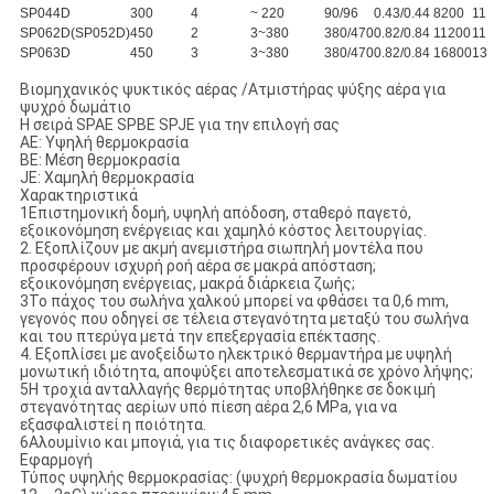
SP044D
300
4
~ 220
90/96
0.43/0.44
8200
11
SP062D(SP052D)
450
2
3~380
380/470
0.82/0.84
11200
11
SP063D
450
3
3~380
380/470
0.82/0.84
16800
13
Βιομηχανικός ψυκτικός αέρας /Ατμιστήρας ψύξης αέρα για
ψυχρό δωμάτιο
Η σειρά SPAE SPBE SPJE για την επιλογή σας
AE: Υψηλή θερμοκρασία
BE: Μέση θερμοκρασία
JE: Χαμηλή θερμοκρασία
Χαρακτηριστικά
1Επιστημονική δομή, υψηλή απόδοση, σταθερό παγετό,
εξοικονόμηση ενέργειας και χαμηλό κόστος λειτουργίας.
2. Εξοπλίζουν με ακμή ανεμιστήρα σιωπηλή μοντέλα που
προσφέρουν ισχυρή ροή αέρα σε μακρά απόσταση;
εξοικονόμηση ενέργειας, μακρά διάρκεια ζωής;
3Το πάχος του σωλήνα χαλκού μπορεί να φθάσει τα 0,6 mm,
γεγονός που οδηγεί σε τέλεια στεγανότητα μεταξύ του σωλήνα
και του πτερύγα μετά την επεξεργασία επέκτασης.
4. Εξοπλίσει με ανοξείδωτο ηλεκτρικό θερμαντήρα με υψηλή
μονωτική ιδιότητα, αποψύξει αποτελεσματικά σε χρόνο λήψης;
5Η τροχιά ανταλλαγής θερμότητας υποβλήθηκε σε δοκιμή
στεγανότητας αερίων υπό πίεση αέρα 2,6 MPa, για να
εξασφαλιστεί η ποιότητα.
6Αλουμίνιο και μπογιά, για τις διαφορετικές ανάγκες σας.
Εφαρμογή
Τύπος υψηλής θερμοκρασίας: (ψυχρή θερμοκρασία δωματίου