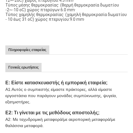
12~-2oC) χώρος πτερυγίου:4.5 mm·
Τύπος μέσης θερμοκρασίας: (θερμή θερμοκρασία δωματίου
-2~-10 oC) χώρος πτερύγων:6.0 mm·
Τύπος χαμηλής θερμοκρασίας: (χαμηλή θερμοκρασία δωματίου
- 10 έως 31 oC) χώρος πτερυγίου:9.0 mm·
Πληροφορίες εταιρείας
Γενικές ερωτήσεις
Ε: Είστε κατασκευαστής ή εμπορική εταιρεία;
Α1:Αυτός ο συμπιεστής είμαστε πράκτορες, αλλά είμαστε
εργοστάσια που παράγουν μονάδες συμπύκνωσης, ψυγεία,
εξατμιστήρες.
Ε2: Τι γίνεται με τις μεθόδους αποστολής;
Α2: Με ταχυδρομική μεταφορά/με αεροπορική μεταφορά/με
θαλάσσια μεταφορά.