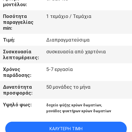
ΕΡΓΟΣΤΑΣΊΩΝ
μοντέλου:
Ποσότητα
1 τεμάχιο / Τεμάχια
ΠΟΙΟΤΙΚΌΣ
παραγγελίας
min:
ΈΛΕΓΧΟΣ
Τιμή:
Διαπραγματεύσιμα
ΜΑΣ
Συσκευασία
συσκευασία από χαρτόνια
λεπτομέρειες:
ΕΛΆΤΕ
Χρόνος
5-7 εργασία
ΣΕ
παράδοσης:
ΕΠΑΦΉ
Δυνατότητα
50 μονάδες το μήνα
ΜΕ
προσφοράς:
Υψηλό φως:
,
δοχείο ψύξης κρύων δωματίων
ΖΗΤΉΣΤΕ
μονάδες ψυκτήρων κρύων δωματίων
ΈΝΑ
ΑΠΌΣΠΑΣΜΑ
ΚΑΛΎΤΕΡΗ ΤΙΜΉ