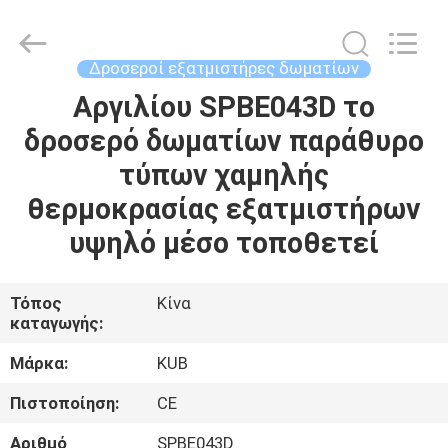
Shanghai KUB
Refrigeration
Equipment
Co.,
Ltd..
Δροσεροί εξατμιστήρες δωματίων
All
Rights
Reserved.
Αργιλίου SPBE043D το
ΣΠΊΤΙ
δροσερό δωματίων παράθυρο
ΠΡΟΪΌΝΤΑ
τύπων χαμηλής
θερμοκρασίας εξατμιστήρων
ΕΜΦΆΝΙΣΗ
υψηλό μέσο τοποθετεί
VR
Τόπος
Κίνα
καταγωγής:
ΠΕΡΊΠΟΥ
ΕΜΕΊΣ
Μάρκα:
KUB
Πιστοποίηση:
CE
ΓΎΡΟΣ
Αριθμό
SPBE043D