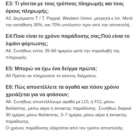
Ε3: Τι γίνεται με τους τρόπους πληρωμής και τους
όρους πληρωμής;
Α3: Δεχόμαστε T / T, Paypal, Western Union, μετρητά κ.λπ. Μετά
την κατάθεση 30%, και 70% υπόλοιπο πριν από την αποστολή.
Ε4:Ποιο είναι το χρόνο παράδοσης σας;Πού είναι το
λιμάνι φόρτωσης;
A4: Συνήθως εντός 35-60 ημερών μετά την παραλαβή της
πληρωμής.
Ε5: Μπορώ να έχω ένα δείγμα πρώτα;
Α5:Πρέπει να πληρώσετε το κόστος δείγματος.
Ε6: Πώς αποστέλλετε τα αγαθά και πόσο χρόνο
χρειάζεται για να φτάσουν;
Α6: Συνήθως αποστέλλουμε αγαθά με LCL ή FCL μέσω
θαλάσσης, μέσω αέρα ή έκτακτης παράδοσης. Συνήθως διαρκεί
30 ημέρες μέσω θαλάσσης, 5-7 ημέρες μέσω αέρα ή έκτακτης
παράδοσης.
Ο χρόνος παράδοσης εξαρτάται από τον τρόπο αποστολής.