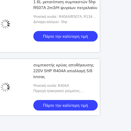
1.6L μετατόπιση συμπιεστών 5hp
R507A 2m3/H ψυγείων πετρελαίου
Ψυκτική ουσία:: R404A/R507A, R134a,
R22
Δύναμη αλόγων:: 5hp
Πάρτε την καλύτερη τιμή
συμπιεστής κρύας αποθήκευσης
220V 5HP R404A απαλλαγή 5/8
ίντσας
Ψυκτική ουσία: R404A
Παροχή ηλεκτρικού ρεύματος:
220V380V460V575V-3PH/50HZ/60HZ
Πάρτε την καλύτερη τιμή