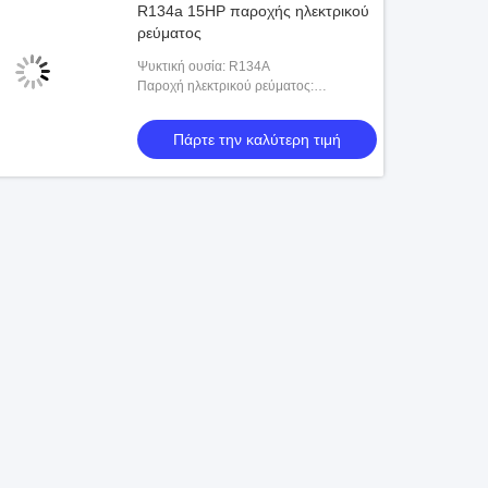
R134a 15HP παροχής ηλεκτρικού
ρεύματος
Ψυκτική ουσία: R134A
Παροχή ηλεκτρικού ρεύματος:
220V380V460V575V-3PH/50HZ/60HZ
Πάρτε την καλύτερη τιμή