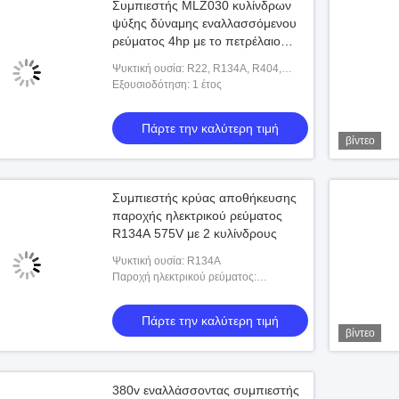
Συμπιεστής MLZ030 κυλίνδρων
ψύξης δύναμης εναλλασσόμενου
ρεύματος 4hp με το πετρέλαιο
1.6L
Ψυκτική ουσία: R22, R134A, R404,
R507
Εξουσιοδότηση: 1 έτος
Πάρτε την καλύτερη τιμή
βίντεο
Συμπιεστής κρύας αποθήκευσης
παροχής ηλεκτρικού ρεύματος
R134A 575V με 2 κυλίνδρους
Ψυκτική ουσία: R134A
Παροχή ηλεκτρικού ρεύματος:
220V380V460V575V-3PH/50HZ/60HZ
Πάρτε την καλύτερη τιμή
βίντεο
380v εναλλάσσοντας συμπιεστής