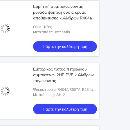
Ερμητική συμπυκνώνοντας
μονάδα ψυκτική ουσία κρύας
αποθήκευσης κυλίνδρων R404a
Όρος:: Νέος
Μετά από την υπηρεσία
εξουσιοδότησης:: Σε απευθείας σύνδεση
υποστήριξη
Πάρτε την καλύτερη τιμή
Εμπορικός τύπος πετρελαίου
συμπιεστών 2HP PVE κυλίνδρων
παγώνοντας
Ψυκτική ουσία: R404A/R507A, R134a,
R22
Μετατόπιση [m3/h: 2
Πάρτε την καλύτερη τιμή