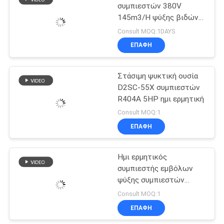
συμπιεστών 380V
145m3/H ψύξης βιδών
14
R22 R404A
Consult MOQ:1DAYS
Εξατμιστήρας
ΕΠΑΦΉ
τύπων Δ
Στάσιμη ψυκτική ουσία
D2SC-55X συμπιεστών
R404A 5HP ημι ερμητική
Consult MOQ:1
ΕΠΑΦΉ
36
Εναλλάκτης
Ημι ερμητικός
συμπιεστής εμβόλων
θερμότητας πλάκα
ψύξης συμπιεστών
κρύων δωματίων 5HP
Consult MOQ:1
BF5G2-18.4
ΕΠΑΦΉ