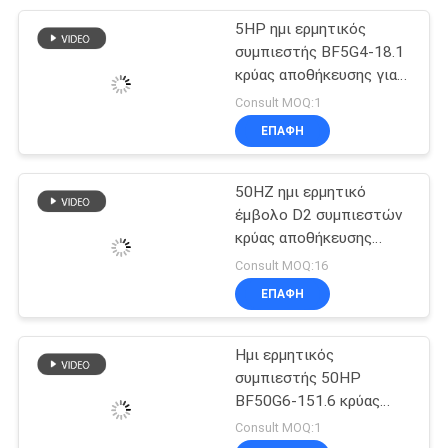
5HP ημι ερμητικός
7
συμπιεστής BF5G4-18.1
Πόρτες κρύας
κρύας αποθήκευσης για
το κρύο δωμάτιο
Consult MOQ:1
αποθήκευσης
ΕΠΑΦΉ
50HZ ημι ερμητικό
έμβολο D2 συμπιεστών
κρύας αποθήκευσης
110
ψύξης - 11.1Y
Consult MOQ:16
Συμπιεστής κρύας
ΕΠΑΦΉ
αποθήκευσης
Ημι ερμητικός
συμπιεστής 50HP
BF50G6-151.6 κρύας
αποθήκευσης εμβόλων
Consult MOQ:1