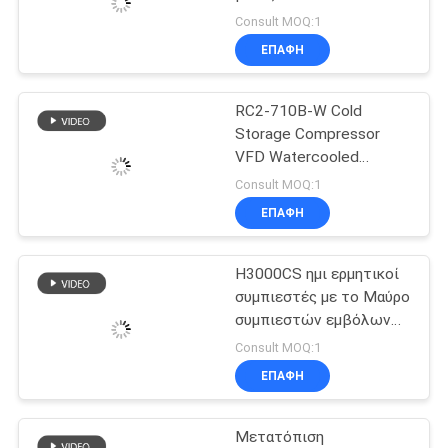
380V/420V/50HZ
Consult MOQ:1
Συμπιεστής ψυκτικού
ΖΗΤΉΣΤΕ
ΕΠΑΦΉ
τύπου μεγάλης βίδας
37
ΈΝΑ
Δροσισμένες νερό
RC2-710B-W Cold
ΑΠΌΣΠΑΣΜΑ
Storage Compressor
συμπυκνώνοντας
VFD Watercooled
Compressor Μεγάλος
SITEMAP
μονάδες
Consult MOQ:1
συμπιεστής ψύξης
ΕΠΑΦΉ
380V/420V/50HZ
ΠΟΛΙΤΙΚΉ
H3000CS ημι ερμητικοί
ΑΠΟΡΡΉΤΟΥ
21
συμπιεστές με το Μαύρο
Δροσεροί
συμπιεστών εμβόλων
ψυκτικών ουσιών R22
Consult MOQ:1
εξατμιστήρες
ΕΠΑΦΉ
δωματίων
Μετατόπιση