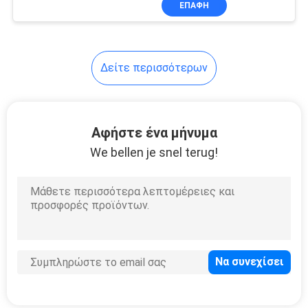
ΕΠΑΦΉ
32
μέρη κρύας
αποθήκευσης
Δείτε περισσότερων
Αφήστε ένα μήνυμα
We bellen je snel terug!