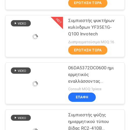
ΕΡΓΟΣΤΑΣΊΩΝ
ΕΡΏΤΗΣΗ ΤΏΡΑ
HOT
Συμπιεστής ψυκτήρων
ΠΟΙΟΤΙΚΌΣ
14
κυλίνδρων YF35E1G-
ΈΛΕΓΧΟΣ
Q100 Invotech
Ημι ερμητική
Διαπραγματεύσιμα MOQ:16
συμπυκνώνοντας
ΜΑΣ
ΕΡΏΤΗΣΗ ΤΏΡΑ
μονάδα
ΕΛΆΤΕ
06DA5372DC0600 ημι
ΣΕ
ερμητικός
ΕΠΑΦΉ
εναλλάσσοντας
74
συμπιεστής 15HP ψύξης
ΜΕ
Consult MOQ:1piece
Δροσισμένη αέρας
ΕΠΑΦΉ
ΕΙΔΉΣΕΙΣ
συμπυκνώνοντας
Συμπιεστής ψύξης
μονάδα
ημιερμητικού τύπου
ΠΕΡΙΠΤΏΣΕΙΣ
βίδας RC2-410B