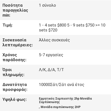
ΕΡΓΟΣΤΑΣΊΩΝ
Ποσότητα
1 σύνολο
παραγγελίας
min:
ΠΟΙΟΤΙΚΌΣ
Τιμή:
1 - 4 sets $800 5 - 9 sets $750 >= 10
ΈΛΕΓΧΟΣ
sets $720
Συσκευασία
Άλλες συσκευές
ΜΑΣ
λεπτομέρειες:
ΕΛΆΤΕ
Χρόνος
5-7 εργασίες
ΣΕ
παράδοσης:
ΕΠΑΦΉ
Όροι
Λ/Κ, Δ/Α, Τ/Τ
πληρωμής:
ΜΕ
Δυνατότητα
10000Σάτ/Σάτ ανά έτος
προσφοράς:
ΖΗΤΉΣΤΕ
Υψηλό φως:
Ερμητικός Συμπιεστής 2hp Μονάδα
ΈΝΑ
Συμπύκνωσης
,
Μονάδα συμπύκνωσης 2HP
ΑΠΌΣΠΑΣΜΑ