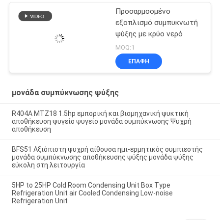
Προσαρμοσμένο
εξοπλισμό συμπυκνωτή
ψύξης με κρύο νερό
MOQ:1
ΕΠΑΦΉ
μονάδα συμπύκνωσης ψύξης
R404A MTZ18 1.5hp εμπορική και βιομηχανική ψυκτική
αποθήκευση ψυγείο ψυγείο μονάδα συμπύκνωσης Ψυχρή
αποθήκευση
BFS51 Αξιόπιστη ψυχρή αίθουσα ημι-ερμητικός συμπιεστής
μονάδα συμπύκνωσης αποθήκευσης ψύξης μονάδα ψύξης
εύκολη στη λειτουργία
5HP to 25HP Cold Room Condensing Unit Box Type
Refrigeration Unit air Cooled Condensing Low-noise
Refrigeration Unit