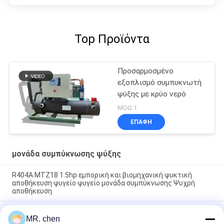
Top Προϊόντα
Προσαρμοσμένο
εξοπλισμό συμπυκνωτή
ψύξης με κρύο νερό
MOQ:1
ΕΠΑΦΉ
μονάδα συμπύκνωσης ψύξης
R404A MTZ18 1.5hp εμπορική και βιομηχανική ψυκτική
αποθήκευση ψυγείο ψυγείο μονάδα συμπύκνωσης Ψυχρή
αποθήκευση
BFS51 Αξιόπιστη ψυχρή αίθουσα ημι-ερμητικός συμπιεστής
MR. chen
μονάδα συμπύκνωσης αποθήκευσης ψύξης μονάδα ψύξης