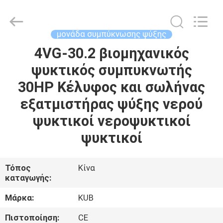
Shanghai KUB
Refrigeration
Equipment
Co.,
Ltd..
μονάδα συμπύκνωσης ψύξης
All
Rights
Reserved.
4VG-30.2 βιομηχανικός
ΣΠΊΤΙ
ψυκτικός συμπυκνωτής
ΠΡΟΪΌΝΤΑ
30HP Κέλυφος και σωλήνας
εξατμιστήρας ψύξης νερού
ΕΜΦΆΝΙΣΗ
ψυκτικοί νεροψυκτικοί
VR
ψυκτικοί
ΠΕΡΊΠΟΥ
Τόπος
Κίνα
καταγωγής:
ΕΜΕΊΣ
Μάρκα:
KUB
ΓΎΡΟΣ
Πιστοποίηση:
CE