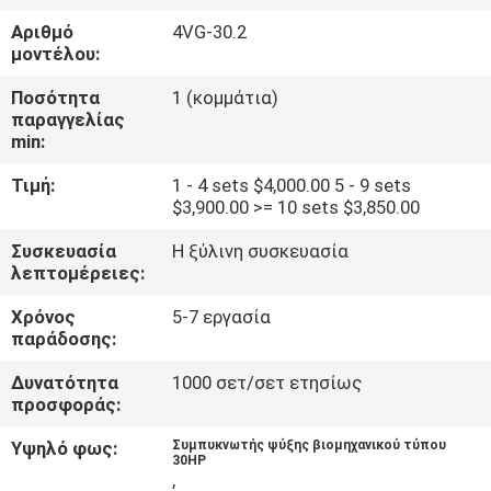
ΕΡΓΟΣΤΑΣΊΩΝ
Αριθμό
4VG-30.2
μοντέλου:
ΠΟΙΟΤΙΚΌΣ
Ποσότητα
1 (κομμάτια)
ΈΛΕΓΧΟΣ
παραγγελίας
min:
Τιμή:
1 - 4 sets $4,000.00 5 - 9 sets
ΜΑΣ
$3,900.00 >= 10 sets $3,850.00
ΕΛΆΤΕ
Συσκευασία
Η ξύλινη συσκευασία
ΣΕ
λεπτομέρειες:
ΕΠΑΦΉ
Χρόνος
5-7 εργασία
ΜΕ
παράδοσης:
Δυνατότητα
1000 σετ/σετ ετησίως
προσφοράς:
ΖΗΤΉΣΤΕ
ΈΝΑ
Υψηλό φως:
Συμπυκνωτής ψύξης βιομηχανικού τύπου
30HP
,
ΑΠΌΣΠΑΣΜΑ