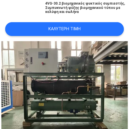
,
4VG-30.2 βιομηχανικός ψυκτικός συμπιεστής
Συμπυκνωτή ψύξης βιομηχανικού τύπου με
κελύφη και σωλήνα
SITEMAP
ΚΑΛΎΤΕΡΗ ΤΙΜΉ
ΠΟΛΙΤΙΚΉ
ΑΠΟΡΡΉΤΟΥ