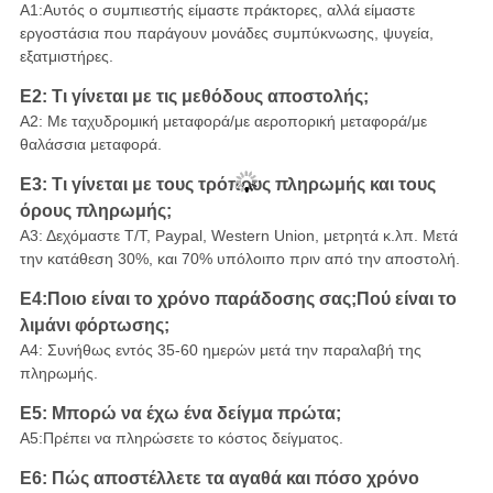
Α1:Αυτός ο συμπιεστής είμαστε πράκτορες, αλλά είμαστε
εργοστάσια που παράγουν μονάδες συμπύκνωσης, ψυγεία,
εξατμιστήρες.
Ε2: Τι γίνεται με τις μεθόδους αποστολής;
Α2: Με ταχυδρομική μεταφορά/με αεροπορική μεταφορά/με
θαλάσσια μεταφορά.
Ε3: Τι γίνεται με τους τρόπους πληρωμής και τους
όρους πληρωμής;
Α3: Δεχόμαστε T/T, Paypal, Western Union, μετρητά κ.λπ. Μετά
την κατάθεση 30%, και 70% υπόλοιπο πριν από την αποστολή.
Ε4:Ποιο είναι το χρόνο παράδοσης σας;Πού είναι το
λιμάνι φόρτωσης;
A4: Συνήθως εντός 35-60 ημερών μετά την παραλαβή της
πληρωμής.
Ε5: Μπορώ να έχω ένα δείγμα πρώτα;
Α5:Πρέπει να πληρώσετε το κόστος δείγματος.
Ε6: Πώς αποστέλλετε τα αγαθά και πόσο χρόνο