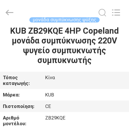
Shanghai KUB
Refrigeration
Equipment
Co.,
Ltd..
μονάδα συμπύκνωσης ψύξης
All
Rights
Reserved.
KUB ZB29KQE 4HP Copeland
ΣΠΊΤΙ
μονάδα συμπύκνωσης 220V
ΠΡΟΪΌΝΤΑ
ψυγείο συμπυκνωτής
συμπυκνωτής
ΕΜΦΆΝΙΣΗ
VR
Τόπος
Κίνα
καταγωγής:
ΠΕΡΊΠΟΥ
Μάρκα:
KUB
ΕΜΕΊΣ
Πιστοποίηση:
CE
Αριθμό
ZB29KQE
ΓΎΡΟΣ
μοντέλου: