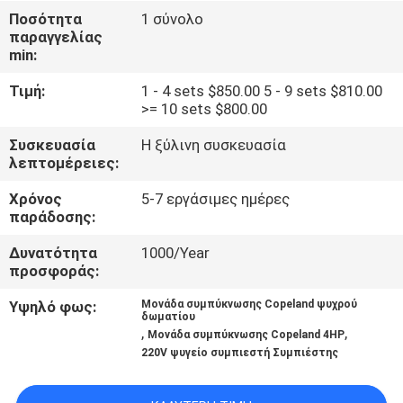
ΕΡΓΟΣΤΑΣΊΩΝ
Ποσότητα
1 σύνολο
παραγγελίας
min:
ΠΟΙΟΤΙΚΌΣ
Τιμή:
1 - 4 sets $850.00 5 - 9 sets $810.00
ΈΛΕΓΧΟΣ
>= 10 sets $800.00
Συσκευασία
Η ξύλινη συσκευασία
ΜΑΣ
λεπτομέρειες:
ΕΛΆΤΕ
Χρόνος
5-7 εργάσιμες ημέρες
ΣΕ
παράδοσης:
ΕΠΑΦΉ
Δυνατότητα
1000/Year
προσφοράς:
ΜΕ
Υψηλό φως:
Μονάδα συμπύκνωσης Copeland ψυχρού
δωματίου
,
,
ΖΗΤΉΣΤΕ
Μονάδα συμπύκνωσης Copeland 4HP
220V ψυγείο συμπιεστή Συμπιέστης
ΈΝΑ
ΑΠΌΣΠΑΣΜΑ