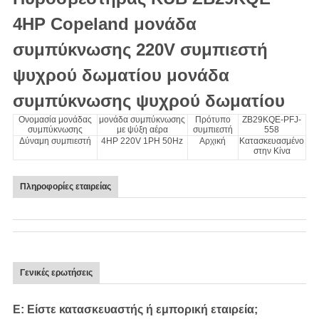
4HP Copeland μονάδα
συμπύκνωσης 220V συμπιεστή
ψυχρού δωματίου μονάδα
συμπύκνωσης ψυχρού δωματίου
Ονομασία μονάδας
μονάδα συμπύκνωσης
Πρότυπο
ZB29KQE-PFJ-
συμπύκνωσης
με ψύξη αέρα
συμπιεστή
558
Δύναμη συμπιεστή
4HP 220V 1PH 50Hz
Αρχική
Κατασκευασμένο
στην Κίνα
Πληροφορίες εταιρείας
Γενικές ερωτήσεις
Ε: Είστε κατασκευαστής ή εμπορική εταιρεία;