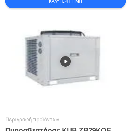
ΚΑΛΎΤΕΡΗ ΤΙΜΉ
SITEMAP
ΠΟΛΙΤΙΚΉ
ΑΠΟΡΡΉΤΟΥ
Περιγραφή προϊόντων
Πυροσβεστήρας KUB ZB29KQE