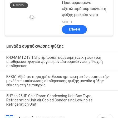
Προσαρμοσμένο
εξοπλισμό συμπυκνωτή
ψύξης με κρύο νερό
MOQ:1
ΕΠΑΦΉ
μονάδα συμπύκνωσης ψύξης
R404A MTZ18 1.5hp εμπορική και βιομηχανική ψυκτική
αποθήκευση ψυγείο ψυγείο μονάδα συμπύκνωσης Ψυχρή
αποθήκευση
BFS51 Αξιόπιστη ψυχρή αίθουσα ημι-ερμητικός συμπιεστής
μονάδα συμπύκνωσης αποθήκευσης ψύξης μονάδα ψύξης
εύκολη στη λειτουργία
5HP to 25HP Cold Room Condensing Unit Box Type
Refrigeration Unit air Cooled Condensing Low-noise
Refrigeration Unit