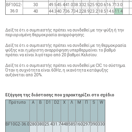
BF10G2-
30
49.5
45.4
41.0
38.3
32.5
25.9
20.6
16.7
13.0
36.0
40
44.3
40.7
36.7
34.2
28.9
23.2
18.5
14.6
11.4
Δείξτε ότι ο συμπιεστής πρέπει να συνδεθεί με την ψύξη ή την
περιορισμένη θερμοκρασία αναρρόφησης.
Δείξτε ότι ο συμπιεστής πρέπει να συνδεθεί με τη θερμοκρασία
ψύξης και η μέγιστη αναρρόφηση υπερθερμαίνει το βαθμό
πρέπει να είναι λιγότερο από 20 βαθμοί Κελσίου.
Δείξτε ότι ο συμπιεστής πρέπει να συνδεθεί με CIC το σύστημα.
Όταν η συχνότητα είναι 60Hz, η ικανότητα κατάψυξης
αυξάνεται από 20%.
Εξήγηση της διάστασης που χαρακτηρίζει στο σχέδιο
Πρότυπο
Α
Β
D1
D2
Χ
Λ
Μ
Π
S
W
BF10G2-36.0
280
380
25.4
31.7
448
585
160
297
390
330