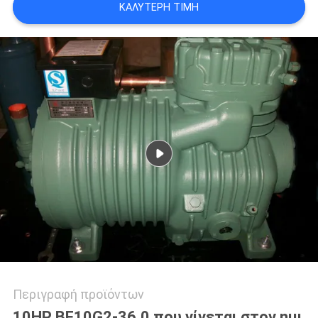
ΚΑΛΎΤΕΡΗ ΤΙΜΉ
SITEMAP
ΠΟΛΙΤΙΚΉ
ΑΠΟΡΡΉΤΟΥ
Περιγραφή προϊόντων
10HP BF10G2-36.0 που γίνεται στον ημι