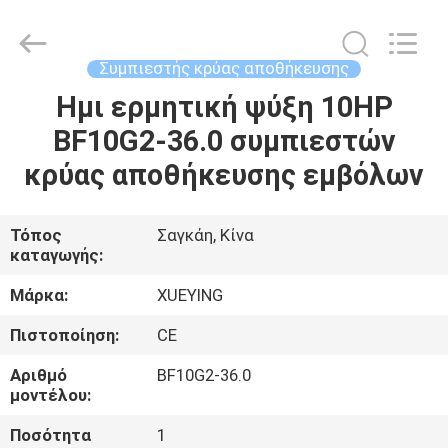
Shanghai KUB
Refrigeration
Equipment
Co.,
Ltd..
Συμπιεστής κρύας αποθήκευσης
All
Rights
Reserved.
Ημι ερμητική ψύξη 10HP
ΣΠΊΤΙ
BF10G2-36.0 συμπιεστών
ΠΡΟΪΌΝΤΑ
κρύας αποθήκευσης εμβόλων
ΕΜΦΆΝΙΣΗ
Τόπος
Σαγκάη, Κίνα
καταγωγής:
VR
Μάρκα:
XUEYING
ΠΕΡΊΠΟΥ
Πιστοποίηση:
CE
ΕΜΕΊΣ
Αριθμό
BF10G2-36.0
μοντέλου:
ΓΎΡΟΣ
Ποσότητα
1