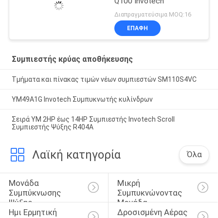
Q100 Invotech
Διαπραγματεύσιμα MOQ:16
ΕΠΑΦΉ
Συμπιεστής κρύας αποθήκευσης
Τμήματα και πίνακας τιμών νέων συμπιεστών SM110S4VC
ΥΜ49A1G Invotech Συμπυκνωτής κυλίνδρων
Σειρά YM 2HP έως 14HP Συμπιεστής Invotech Scroll
Συμπιεστής Ψύξης R404A
Λαϊκή κατηγορία
Όλα
Μονάδα 
Μικρή 
Συμπύκνωσης 
Συμπυκνώνοντας 
Ψύξης
Μονάδα
Ημι Ερμητική 
Δροσισμένη Αέρας 