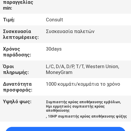
παραγγελίας
ΕΡΓΟΣΤΑΣΊΩΝ
min:
Τιμή:
Consult
ΠΟΙΟΤΙΚΌΣ
ΈΛΕΓΧΟΣ
Συσκευασία
Συσκευασία παλετών
λεπτομέρειες:
Χρόνος
30days
ΜΑΣ
παράδοσης:
ΕΛΆΤΕ
Όροι
L/C, D/A, D/P, T/T, Western Union,
ΣΕ
πληρωμής:
MoneyGram
ΕΠΑΦΉ
Δυνατότητα
1000 κομμάτι/κομμάτια το χρόνο
ΜΕ
προσφοράς:
Υψηλό φως:
,
Συμπιεστής κρύας αποθήκευσης εμβόλων
Ημι ερμητικός συμπιεστής κρύας
ΖΗΤΉΣΤΕ
αποθήκευσης
,
10HP συμπιεστής κρύας αποθήκευσης ψύξης
ΈΝΑ
ΑΠΌΣΠΑΣΜΑ