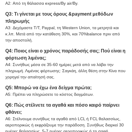
A2: Από τη θάλασσα express/By air/By.
Q3: Τι γίνεται με τους όρους &payment μεθόδων
πληρωμής
A3: Δεχόμαστε T/T, Paypal, τη Western Union, τα μετρητά και
κ.λπ. Μετά από την κατάθεση 30%, και 70%balance πριν από
την αποστολή.
Q4: Ποιος είναι ο χρόνος παράδοσής σας; Πού είναι η
φόρτωση λιμένας;
A4: Συνήθως μέσα σε 35-60 ημέρες μετά από να λάβει την
πληρωμή. Λιμένας φόρτωσης: Σαγκάη, άλλη θέση στην Κίνα που
χορηγεί την απαίτησή σας.
Q5: Μπορώ να έχω ένα δείγμα πρώτα;
A5: Πρέπει να πληρώσετε το κόστος δειγμάτων.
Q6: Πώς στέλνετε τα αγαθά και πόσο καιρό παίρνει
φθάνει;
A6: Στέλνουμε συνήθως τα αγαθά από LCL ή FCL θαλασσίως,
αεροπορικώς ή εκφράζουμε την παράδοση. Συνήθως διαρκεί 30
ημέρες θαλασσίως, 5-7 ημέρες αεροπορικώς ή τη σαφή