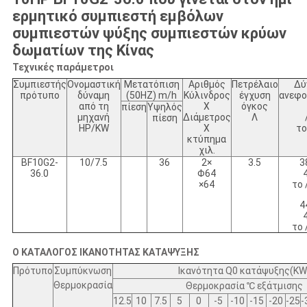
ερμητικό συμπιεστή εμβόλων
συμπιεστών ψύξης συμπιεστών κρύων
δωματίων της Κίνας
Τεχνικές παράμετροι
Συμπιεστής
Ονομαστική
Μετατόπιση
Αριθμός
Πετρέλαιο
Δύ
πρότυπο
δύναμη
(50HZ) m/h
Κύλινδρος
έγχυση
ανεφο
από τη
Χ
όγκος
πίεση
Υψηλός
μηχανή
Διάμετρος
Λ
πίεση
HP/KW
Χ
το
κτύπημα
χιλ.
BF10G2-
10/7.5
36
2×
3.5
3
36.0
Φ64
×64
το 
4
το 
Ο ΚΑΤΑΛΟΓΟΣ ΙΚΑΝΟΤΗΤΑΣ ΚΑΤΑΨΥΞΗΣ
Πρότυπο
Συμπύκνωση
Ικανότητα Q
0
κατάψυξης(KW
Θερμοκρασία
Θερμοκρασία ℃ εξάτμισης
12.5
10
7.5
5
0
-5
-10
-15
-20
-25
-