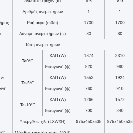
Ανώτατο τρέχον (α)
6.6
8.0
Αριθμός ανεμιστήρων
1
1
τήρας
Ροή αέρα (m3/h)
1700
1700
n
Δύναμη ανεμιστήρων (ψ)
80
80
Τάση ανεμιστήρων
ΚΑΠ (W)
1874
2310
Te0℃
Εισαγωγή (ψ)
820
980
 &
ΚΑΠ (W)
1553
1924
Te-5℃
ωγή
Εισαγωγή (ψ)
760
910
ΚΑΠ (W)
1266
1572
Te-10℃
Εισαγωγή (ψ)
700
840
Υπεργέθες χιλ. (LXWXH)
975x450x535
975x450x535
νας
Μέγεθος εγκατάστασης (AXB)