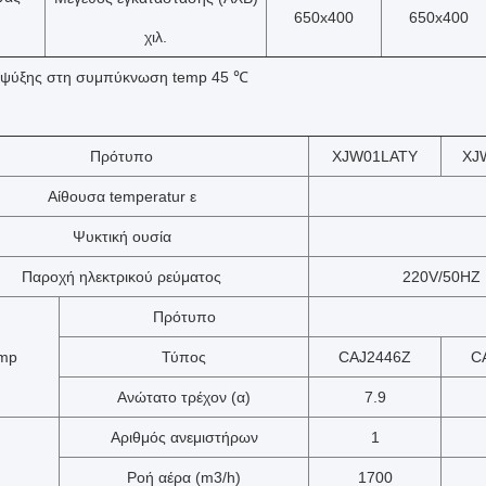
650x400
650x400
χιλ.
α ψύξης στη συμπύκνωση temp 45 ℃
Πρότυπο
XJW01LATY
XJ
Αίθουσα temperatur ε
Ψυκτική ουσία
Παροχή ηλεκτρικού ρεύματος
220V/50HZ
Πρότυπο
mp
Τύπος
CAJ2446Z
C
Ανώτατο τρέχον (α)
7.9
Αριθμός ανεμιστήρων
1
Ροή αέρα (m3/h)
1700