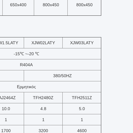
650x400
800x450
800x450
W1.5LATY
XJW02LATY
XJW03LATY
-15℃ ~-20 ℃
R404A
380/50HZ
Ερμητικός
AJ2464Z
TFH2480Z
TFH2511Z
10.0
4.8
5.0
1
1
1
1700
3200
4600