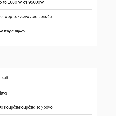
ό το 1800 W σε 95600W
tzer συμπυκνώνοντας μονάδα
,
ων παραθύρων
sult
days
0 κομμάτι/κομμάτια το χρόνο