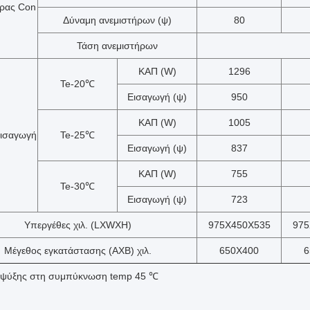
ήρας Con
Δύναμη ανεμιστήρων (ψ)
80
Τάση ανεμιστήρων
ΚΑΠ (W)
1296
Te-20℃
Εισαγωγή (ψ)
950
ΚΑΠ (W)
1005
Εισαγωγή
Te-25℃
Εισαγωγή (ψ)
837
ΚΑΠ (W)
755
Te-30℃
Εισαγωγή (ψ)
723
Υπεργέθες χιλ. (LXWXH)
975X450X535
975
Μέγεθος εγκατάστασης (AXB) χιλ.
650X400
6
α ψύξης στη συμπύκνωση temp 45 ℃