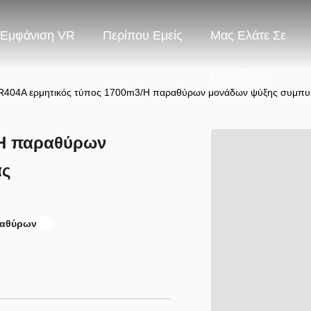
Εμφάνιση VR
Περίπου Εμείς
Μας Ελάτε Σε
Επαφή Με
R404A ερμητικός τύπος 1700m3/H παραθύρων μονάδων ψύξης συμπυ
/H παραθύρων
ας
ραθύρων