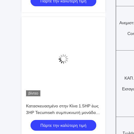
Πάρτε την καλύτερη τιμή
συμπυκνωτών ψυκτήρων μονάδων
λιανικών καταστημάτων
Ανεμισ
Co
ΚΑΠ.
Εισαγ
βίντεο
Κατασκευασμένο στην Κίνα 1.5HP έως
3HP Tecumseh συμπυκνωτή μονάδα
συμπύκνωσης ψυγείο μονάδα
Πάρτε την καλύτερη τιμή
συμπύκνωσης ψύξης
Σωλή