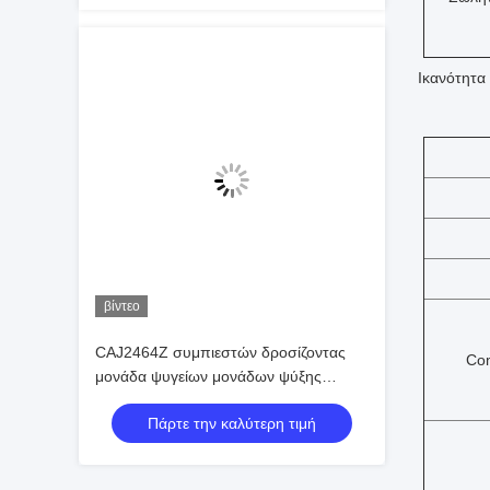
Ικανότητ
βίντεο
CAJ2464Z συμπιεστών δροσίζοντας
Co
μονάδα ψυγείων μονάδων ψύξης
συμπυκνώνοντας
Πάρτε την καλύτερη τιμή