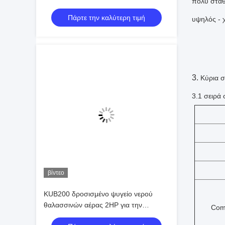
πολύ σταθ
συμπύκνωσης για σύστημα ψύξης
Πάρτε την καλύτερη τιμή
υψηλός - 
3.
Κύρια σ
3.1 σειρά
βίντεο
KUB200 δροσισμένο ψυγείο νερού
θαλασσινών αέρας 2HP για την
Com
ερμητική συμπυκνώνοντας μονάδα