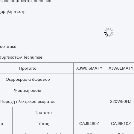
ερός συμπιεστής on/off και
χαμηλή πίεση.
υστατικά
 συμπιεστών Techumse:
Πρότυπο
XJW0.6MATY
XJW01MATY
Θερμοκρασία δωματίου
Ψυκτική ουσία
Παροχή ηλεκτρικού ρεύματος
220V/50HZ
Πρότυπο
p
Τύπος
CAJ9480Z
CAJ9510Z