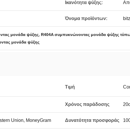
Ικανότητα ψύξης:
Απ
Όνομα προϊόντων:
bi
,
ντας μονάδα ψύξης
R404A συμπυκνώνοντας μονάδα ψύξης τύπ
ντας μονάδα ψύξης
Τιμή
Con
Χρόνος παράδοσης
20
Western Union, MoneyGram
Δυνατότητα προσφοράς
100