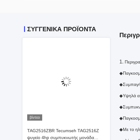
ΣΥΓΓΕΝΙΚΆ ΠΡΟΪΌΝΤΑ
Περιγρ
1.
Περιγρ
◆Παγκοσμί
◆Συμπαγής
◆Υψηλά απ
◆Συμπυκνώ
βίντεο
◆Παγκοσμί
◆Με το ηλ
TAG2516ZBR Tecumseh TAG2516Z
ψυγείο 4hp συμπυκνωτής μονάδα