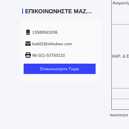
Ανεμιστ
ΕΠΙΚΟΙΝΩΝΉΣΤΕ ΜΑΖΊ ΜΑΣ
13588563336
kub02@shkubao.com
86-021-53750132
ΚΑΠ. & 
Επικοινωνήστε Τώρα
Ικανότητ