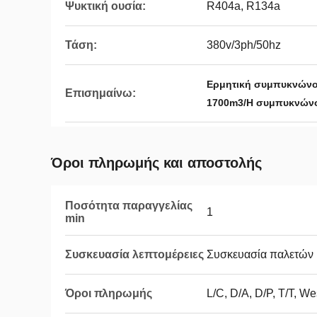
Ψυκτική ουσία:
R404a, R134a
Τάση:
380v/3ph/50hz
Ερμητική συμπυκνώνο
Επισημαίνω:
1700m3/H συμπυκνώνο
Όροι πληρωμής και αποστολής
Ποσότητα παραγγελίας
1
min
Συσκευασία λεπτομέρειες
Συσκευασία παλετών
Όροι πληρωμής
L/C, D/A, D/P, T/T, 