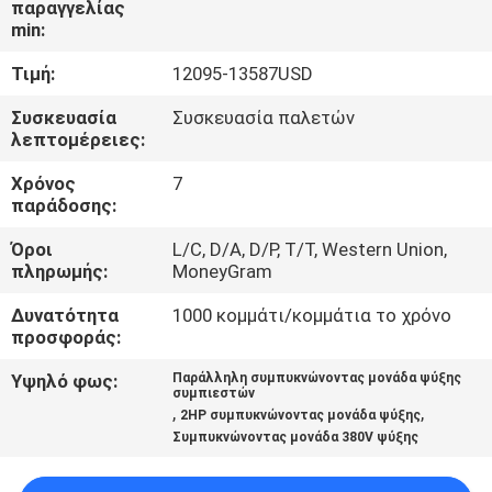
παραγγελίας
ΕΡΓΟΣΤΑΣΊΩΝ
min:
Τιμή:
12095-13587USD
ΠΟΙΟΤΙΚΌΣ
ΈΛΕΓΧΟΣ
Συσκευασία
Συσκευασία παλετών
λεπτομέρειες:
Χρόνος
7
ΜΑΣ
παράδοσης:
ΕΛΆΤΕ
Όροι
L/C, D/A, D/P, T/T, Western Union,
ΣΕ
πληρωμής:
MoneyGram
ΕΠΑΦΉ
Δυνατότητα
1000 κομμάτι/κομμάτια το χρόνο
ΜΕ
προσφοράς:
Υψηλό φως:
Παράλληλη συμπυκνώνοντας μονάδα ψύξης
συμπιεστών
ΖΗΤΉΣΤΕ
,
,
2HP συμπυκνώνοντας μονάδα ψύξης
Συμπυκνώνοντας μονάδα 380V ψύξης
ΈΝΑ
ΑΠΌΣΠΑΣΜΑ