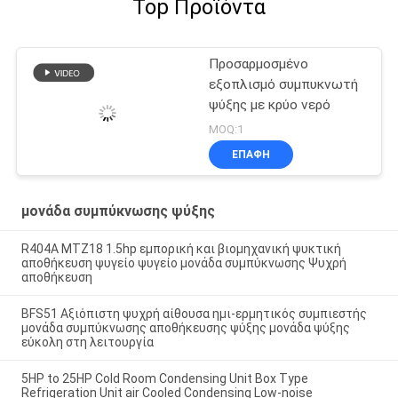
Top Προϊόντα
Προσαρμοσμένο
εξοπλισμό συμπυκνωτή
ψύξης με κρύο νερό
MOQ:1
ΕΠΑΦΉ
μονάδα συμπύκνωσης ψύξης
R404A MTZ18 1.5hp εμπορική και βιομηχανική ψυκτική
αποθήκευση ψυγείο ψυγείο μονάδα συμπύκνωσης Ψυχρή
αποθήκευση
BFS51 Αξιόπιστη ψυχρή αίθουσα ημι-ερμητικός συμπιεστής
μονάδα συμπύκνωσης αποθήκευσης ψύξης μονάδα ψύξης
εύκολη στη λειτουργία
5HP to 25HP Cold Room Condensing Unit Box Type
Refrigeration Unit air Cooled Condensing Low-noise