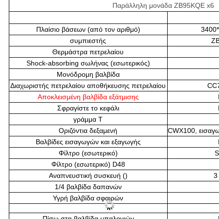
Παράλληλη
μονάδα ZB95KQE x6
Πλαίσιο βάσεων (από τον αριθμό)
3400
συμπιεστής
Z
Θερμάστρα πετρελαίου
Shock-absorbing σωλήνας (εσωτερικός)
Μονόδρομη βαλβίδα
Διαχωριστής πετρελαίου αποθήκευσης πετρελαίου
CC7
Αποκλεισμένη βαλβίδα εξάτμισης
Σφραγίστε το κεφάλι
γράμμα Τ
Οριζόντια δεξαμενή
CWX100, εισαγω
Βαλβίδες εισαγωγών και εξαγωγής
Φίλτρο (εσωτερικό)
S
Φίλτρο (εσωτερικό) D48
Αναπνευστική συσκευή ()
3
1/4 βαλβίδα δαπανών
Υγρή βαλβίδα σφαιρών
Πίσω στη βαλβίδα μπαλονιών