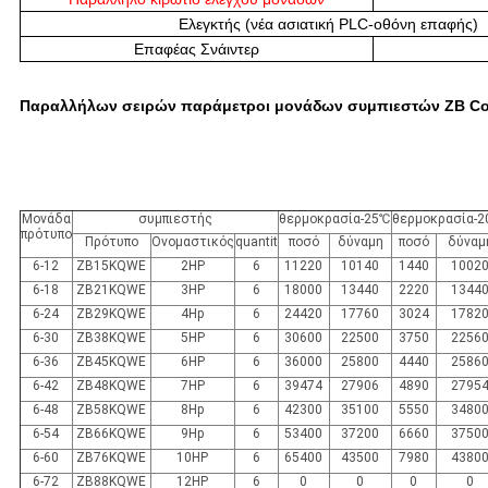
Ελεγκτής (νέα ασιατική PLC-οθόνη επαφής)
Επαφέας Σνάιντερ
Παραλλήλων σειρών παράμετροι μονάδων συμπιεστών ZB C
Μονάδα
συμπιεστής
θερμοκρασία-25℃
θερμοκρασία-
πρότυπο
Πρότυπο
Ονομαστικός
quantit
ποσό
δύναμη
ποσό
δύναμ
6-12
ZB15KQWE
2HP
6
11220
10140
1440
1002
6-18
ZB21KQWE
3HP
6
18000
13440
2220
1344
6-24
ZB29KQWE
4Hp
6
24420
17760
3024
1782
6-30
ZB38KQWE
5HP
6
30600
22500
3750
2256
6-36
ZB45KQWE
6HP
6
36000
25800
4440
2586
6-42
ZB48KQWE
7HP
6
39474
27906
4890
2795
6-48
ZB58KQWE
8Hp
6
42300
35100
5550
3480
6-54
ZB66KQWE
9Hp
6
53400
37200
6660
3750
6-60
ZB76KQWE
10HP
6
65400
43500
7980
4380
6-72
ZB88KQWE
12HP
6
0
0
0
0