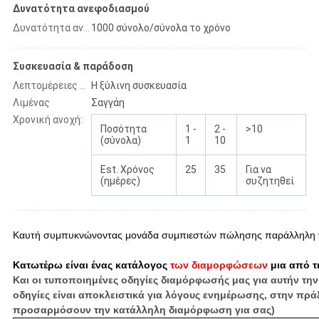
Δυνατότητα ανεφοδιασμού
1000 σύνολο/σύνολα το χρόνο
Δυνατότητα ανεφοδιασμού
Συσκευασία & παράδοση
Η ξύλινη συσκευασία
Λεπτομέρειες συσκευασίας
Λιμένας
Σαγγάη
Χρονική ανοχή:
Ποσότητα
1 -
2 -
>10
(σύνολα)
1
10
Est. Χρόνος
25
35
Για να
(ημέρες)
συζητηθεί
Καυτή συμπυκνώνοντας μονάδα συμπιεστών πώλησης παράλληλη γ
Κατωτέρω είναι ένας κατάλογος
των διαμορφώσεων
μια από τ
Και οι τυποποιημένες οδηγίες διαμόρφωσής μας για αυτήν τη
οδηγίες είναι αποκλειστικά για λόγους ενημέρωσης, στην πρά
προσαρμόσουν την κατάλληλη διαμόρφωση για σας)