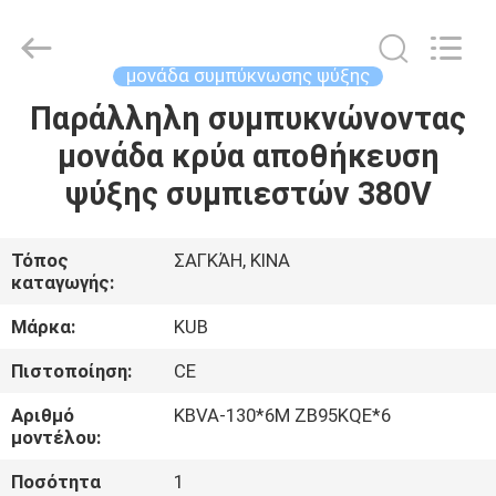
Shanghai KUB
Refrigeration
Equipment
Co.,
Ltd..
μονάδα συμπύκνωσης ψύξης
All
Rights
Reserved.
Παράλληλη συμπυκνώνοντας
ΣΠΊΤΙ
μονάδα κρύα αποθήκευση
ΠΡΟΪΌΝΤΑ
ψύξης συμπιεστών 380V
ΕΜΦΆΝΙΣΗ
Τόπος
ΣΑΓΚΆΗ, ΚΙΝΑ
καταγωγής:
VR
Μάρκα:
KUB
ΠΕΡΊΠΟΥ
Πιστοποίηση:
CE
ΕΜΕΊΣ
Αριθμό
KBVA-130*6M ZB95KQE*6
μοντέλου:
ΓΎΡΟΣ
Ποσότητα
1