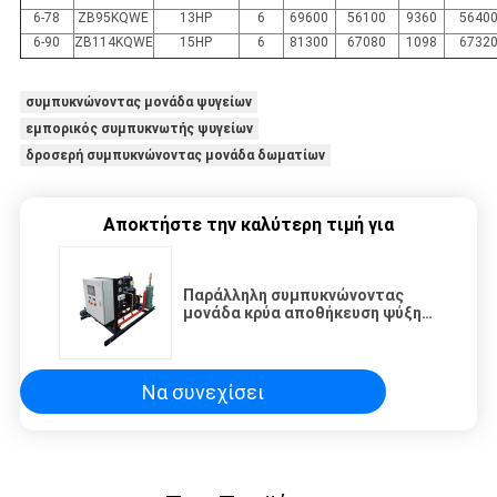
6-78
ZB95KQWE
13HP
6
69600
56100
9360
5640
6-90
ZB114KQWE
15HP
6
81300
67080
1098
6732
συμπυκνώνοντας μονάδα ψυγείων
εμπορικός συμπυκνωτής ψυγείων
δροσερή συμπυκνώνοντας μονάδα δωματίων
Αποκτήστε την καλύτερη τιμή για
Παράλληλη συμπυκνώνοντας
μονάδα κρύα αποθήκευση ψύξης
συμπιεστών 380V
Να συνεχίσει