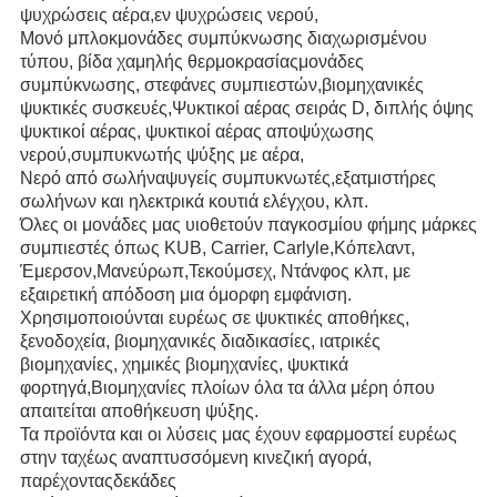
ψυχρώσεις αέρα,εν ψυχρώσεις νερού,
Μονό μπλοκ
μονάδες συμπύκνωσης διαχωρισμένου
τύπου, βίδα χαμηλής θερμοκρασίας
μονάδες
συμπύκνωσης, στεφάνες συμπιεστών,
βιομηχανικές
ψυκτικές συσκευές,
Ψυκτικοί αέρας σειράς D, διπλής όψης
ψυκτικοί αέρας, ψυκτικοί αέρας αποψύχωσης
νερού,
συμπυκνωτής ψύξης με αέρα,
Νερό από σωλήνα
ψυγείς συμπυκνωτές,
εξατμιστήρες
σωλήνων και ηλεκτρικά κουτιά ελέγχου, κλπ.
Όλες οι μονάδες μας υιοθετούν παγκοσμίου φήμης μάρκες
συμπιεστές όπως KUB, Carrier, Carlyle,
Κόπελαντ,
Έμερσον,
Μανεύρωπ,
Τεκούμσεχ, Ντάνφος κλπ, με
εξαιρετική απόδοση μια όμορφη εμφάνιση.
Χρησιμοποιούνται ευρέως σε ψυκτικές αποθήκες,
ξενοδοχεία, βιομηχανικές διαδικασίες, ιατρικές
βιομηχανίες, χημικές βιομηχανίες, ψυκτικά
φορτηγά,
Βιομηχανίες πλοίων όλα τα άλλα μέρη όπου
απαιτείται αποθήκευση ψύξης.
Τα προϊόντα και οι λύσεις μας έχουν εφαρμοστεί ευρέως
στην ταχέως αναπτυσσόμενη κινεζική αγορά,
παρέχοντας
δεκάδες