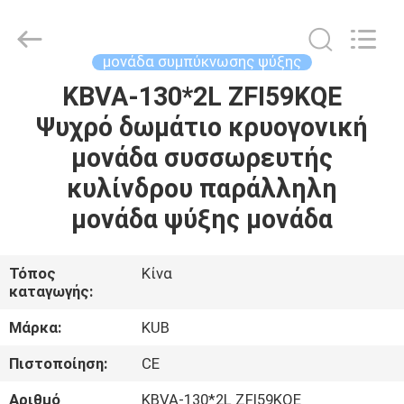
Shanghai KUB
Refrigeration
Equipment
Co.,
Ltd..
μονάδα συμπύκνωσης ψύξης
All
Rights
Reserved.
KBVA-130*2L ZFI59KQE
ΣΠΊΤΙ
Ψυχρό δωμάτιο κρυογονική
ΠΡΟΪΌΝΤΑ
μονάδα συσσωρευτής
κυλίνδρου παράλληλη
ΕΜΦΆΝΙΣΗ
μονάδα ψύξης μονάδα
VR
Τόπος
Κίνα
καταγωγής:
ΠΕΡΊΠΟΥ
ΕΜΕΊΣ
Μάρκα:
KUB
Πιστοποίηση:
CE
ΓΎΡΟΣ
Αριθμό
KBVA-130*2L ZFI59KQE