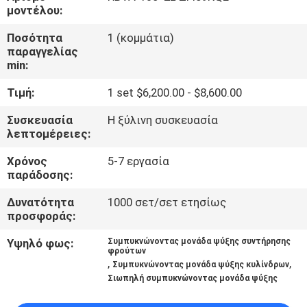
ΕΡΓΟΣΤΑΣΊΩΝ
μοντέλου:
Ποσότητα
1 (κομμάτια)
ΠΟΙΟΤΙΚΌΣ
παραγγελίας
min:
ΈΛΕΓΧΟΣ
Τιμή:
1 set $6,200.00 - $8,600.00
ΜΑΣ
Συσκευασία
Η ξύλινη συσκευασία
λεπτομέρειες:
ΕΛΆΤΕ
Χρόνος
5-7 εργασία
ΣΕ
παράδοσης:
ΕΠΑΦΉ
Δυνατότητα
1000 σετ/σετ ετησίως
ΜΕ
προσφοράς:
Υψηλό φως:
Συμπυκνώνοντας μονάδα ψύξης συντήρησης
φρούτων
ΖΗΤΉΣΤΕ
,
,
Συμπυκνώνοντας μονάδα ψύξης κυλίνδρων
ΈΝΑ
Σιωπηλή συμπυκνώνοντας μονάδα ψύξης
ΑΠΌΣΠΑΣΜΑ