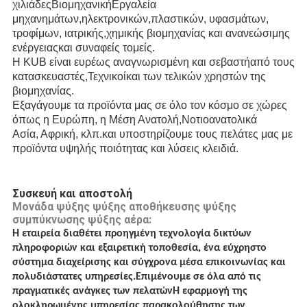
χιλιάδες
Βιομηχανική
Εργαλεία
μηχανημάτων,ηλεκτρονικών,πλαστικών, υφασμάτων,
τροφίμων, ιατρικής,χημικής βιομηχανίας και ανανεώσιμης
ενέργειας
και συναφείς τομείς.
Η KUB είναι ευρέως αναγνωρισμένη και σεβαστή
από τους
κατασκευαστές,
Τεχνικοί
και των τελικών χρηστών της
βιομηχανίας.
Εξαγάγουμε τα προϊόντα μας σε όλο τον κόσμο σε χώρες
όπως η Ευρώπη, η Μέση Ανατολή,
Νοτιοανατολικά
Ασία, Αφρική, κλπ.
και υποστηρίζουμε τους πελάτες μας με
προϊόντα υψηλής ποιότητας και λύσεις κλειδιά.
Συσκευή και αποστολή
Μονάδα ψύξης ψύξης αποθήκευσης ψύξης
συμπύκνωσης ψύξης αέρα:
Η εταιρεία διαθέτει προηγμένη τεχνολογία δικτύων
πληροφοριών και εξαιρετική τοποθεσία, ένα εύχρηστο
σύστημα διαχείρισης και σύγχρονα μέσα επικοινωνίας και
πολυδιάστατες υπηρεσίες.Επιμένουμε σε όλα από τις
πραγματικές ανάγκες των πελατώνΗ εφαρμογή της
ολοκληρωμένης υπηρεσίας παρακολούθησης των