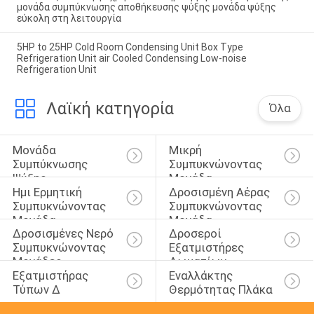
μονάδα συμπύκνωσης αποθήκευσης ψύξης μονάδα ψύξης
εύκολη στη λειτουργία
5HP to 25HP Cold Room Condensing Unit Box Type
Refrigeration Unit air Cooled Condensing Low-noise
Refrigeration Unit
Λαϊκή κατηγορία
Όλα
Μονάδα 
Μικρή 
Συμπύκνωσης 
Συμπυκνώνοντας 
Ψύξης
Μονάδα
Ημι Ερμητική 
Δροσισμένη Αέρας 
Συμπυκνώνοντας 
Συμπυκνώνοντας 
Μονάδα
Μονάδα
Δροσισμένες Νερό 
Δροσεροί 
Συμπυκνώνοντας 
Εξατμιστήρες 
Μονάδες
Δωματίων
Εξατμιστήρας 
Εναλλάκτης 
Τύπων Δ
Θερμότητας Πλάκα