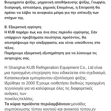
Βιομηχανία ψύξης, μηχανική αποθήκευσης ψύξης, Γεωργία,
διατροφή, εστιατόρια, χημικές
Επομένως, η Επιτροπή θα
πρέπει να λάβει τα αναγκαία μέτρα για την επίτευξη των
στόχων της.
Β. Εξαιρετική εγγύηση
Η KUB παρέχει έως και ένα έτος περίοδο εγγύησης. Εάν
υπάρχουν προβλήματα ποιότητας προϊόντος, θα
επιστρέψουμε την επεξεργασία, και είναι υπεύθυνος στο
τέλος.
Παρέχουμε εξαιρετική εξυπηρέτηση για να λύσουμε τις
ανησυχίες σας.
Η Shanghai KUB Refrigeration Equipment Co., Ltd είναι
μια προηγμένη επιχείρηση που ειδικεύεται στο σχεδιασμό,
Κατασκευή
και εμπορίου
του εξοπλισμού ψύξης.
Ιδρύθηκε το 2000 Έχουμε υιοθετήσει διεθνώς προηγμένη
τεχνολογία για να καλύψουμε όλες τις διαφορετικές
ανάγκες των
ποικίλες
πελάτες.
Τα κύρια προϊόντα περιλαμβάνουν:
μονάδες
συμπύκνωσης τύπου κουτιού και ανοικτού τύπου,εν