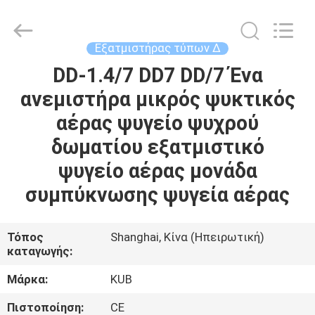
Shanghai KUB
Refrigeration
Equipment
Co.,
Ltd..
Εξατμιστήρας τύπων Δ
All
Rights
Reserved.
DD-1.4/7 DD7 DD/7 Ένα
ΣΠΊΤΙ
ανεμιστήρα μικρός ψυκτικός
ΠΡΟΪΌΝΤΑ
αέρας ψυγείο ψυχρού
δωματίου εξατμιστικό
ΕΜΦΆΝΙΣΗ
ψυγείο αέρας μονάδα
VR
συμπύκνωσης ψυγεία αέρας
ΠΕΡΊΠΟΥ
Τόπος
Shanghai, Κίνα (Ηπειρωτική)
καταγωγής:
ΕΜΕΊΣ
Μάρκα:
KUB
ΓΎΡΟΣ
Πιστοποίηση:
CE