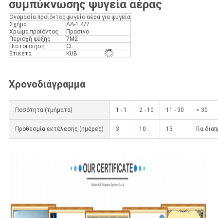
συμπύκνωσης ψυγεία αέρας
Ονομασία προϊόντος
ψυγείο αέρα για ψυγεία
Σχήμα
ΔΔ-1.4/7
Χρώμα προϊόντος
Πράσινο
Περιοχή ψύξης
7M2
Πιστοποίηση
CE
Ετικέτα
KUB
Χρονοδιάγραμμα
Ποσότητα (τμήματα)
1 - 1
2 - 10
11 - 30
> 30
Προθεσμία εκτέλεσης (ημέρες)
3
10
15
Για δια