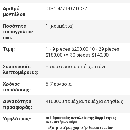
ΕΡΓΟΣΤΑΣΊΩΝ
Αριθμό
DD-1.4/7 DD7 DD/7
μοντέλου:
ΠΟΙΟΤΙΚΌΣ
Ποσότητα
1 (κομμάτια)
ΈΛΕΓΧΟΣ
παραγγελίας
min:
Τιμή:
1 - 9 pieces $200.00 10 - 29 pieces
ΜΑΣ
$180.00 >= 30 pieces $140.00
ΕΛΆΤΕ
Συσκευασία
Η συσκευασία από χαρτόνι
ΣΕ
λεπτομέρειες:
ΕΠΑΦΉ
Χρόνος
5-7 εργασία
ΜΕ
παράδοσης:
Δυνατότητα
4100000 τεμάχια/τεμάχια ετησίως
προσφοράς:
ΖΗΤΉΣΤΕ
ΈΝΑ
Υψηλό φως:
πιό δροσερός ανταλλάκτης θερμότητας
ανεμιστήρων αέρα
,
ΑΠΌΣΠΑΣΜΑ
εξατμιστήρας χαμηλής θερμοκρασίας