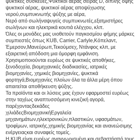
ψυκτικές συσκευές,
Ψυκτικοί αέρας σειράς D, διπλής όψης
ψυκτικοί αέρας, ψυκτικοί αέρας αποψύχωσης
νερού,
συμπυκνωτής ψύξης με αέρα,
Νερό από σωλήνα
ψυγείς συμπυκνωτές,
εξατμιστήρες
σωλήνων και ηλεκτρικά κουτιά ελέγχου, κλπ.
Όλες οι μονάδες μας υιοθετούν παγκοσμίου φήμης μάρκες
συμπιεστές όπως KUB, Carrier, Carlyle,
Κόπελαντ,
Έμερσον,
Μανεύρωπ,
Τεκούμσεχ, Ντάνφος κλπ, με
εξαιρετική απόδοση μια όμορφη εμφάνιση.
Χρησιμοποιούνται ευρέως σε ψυκτικές αποθήκες,
ξενοδοχεία, βιομηχανικές διαδικασίες, ιατρικές
βιομηχανίες, χημικές βιομηχανίες, ψυκτικά
φορτηγά,
Βιομηχανίες πλοίων όλα τα άλλα μέρη όπου
απαιτείται αποθήκευση ψύξης.
Τα προϊόντα και οι λύσεις μας έχουν εφαρμοστεί ευρέως
στην ταχέως αναπτυσσόμενη κινεζική αγορά,
παρέχοντας
δεκάδες
χιλιάδες
Βιομηχανική
Εργαλεία
μηχανημάτων,ηλεκτρονικών,πλαστικών, υφασμάτων,
τροφίμων, ιατρικής,χημικής βιομηχανίας και ανανεώσιμης
ενέργειας
και συναφείς τομείς.
Η KUB είναι ευρέως αναγνωρισμένη και σεβαστή
από τους