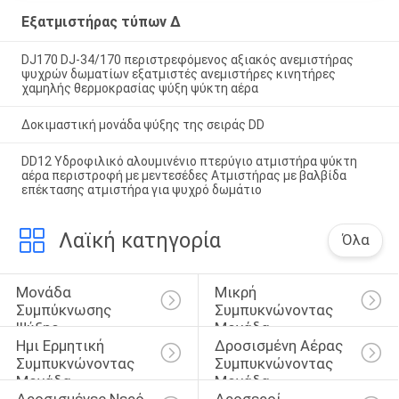
Εξατμιστήρας τύπων Δ
DJ170 DJ-34/170 περιστρεφόμενος αξιακός ανεμιστήρας
ψυχρών δωματίων εξατμιστές ανεμιστήρες κινητήρες
χαμηλής θερμοκρασίας ψύξη ψύκτη αέρα
Δοκιμαστική μονάδα ψύξης της σειράς DD
DD12 Υδροφιλικό αλουμινένιο πτερύγιο ατμιστήρα ψύκτη
αέρα περιστροφή με μεντεσέδες Ατμιστήρας με βαλβίδα
επέκτασης ατμιστήρα για ψυχρό δωμάτιο
Λαϊκή κατηγορία
Όλα
Μονάδα 
Μικρή 
Συμπύκνωσης 
Συμπυκνώνοντας 
Ψύξης
Μονάδα
Ημι Ερμητική 
Δροσισμένη Αέρας 
Συμπυκνώνοντας 
Συμπυκνώνοντας 
Μονάδα
Μονάδα
Δροσισμένες Νερό 
Δροσεροί 