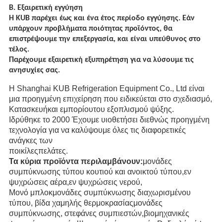
Β. Εξαιρετική εγγύηση
Η KUB παρέχει έως και ένα έτος περίοδο εγγύησης. Εάν
υπάρχουν προβλήματα ποιότητας προϊόντος, θα
επιστρέψουμε την επεξεργασία, και είναι υπεύθυνος στο
τέλος.
Παρέχουμε εξαιρετική εξυπηρέτηση για να λύσουμε τις
ανησυχίες σας.
Η Shanghai KUB Refrigeration Equipment Co., Ltd είναι
μια προηγμένη επιχείρηση που ειδικεύεται στο σχεδιασμό,
Κατασκευή
και εμπορίου
του εξοπλισμού ψύξης.
Ιδρύθηκε το 2000 Έχουμε υιοθετήσει διεθνώς προηγμένη
τεχνολογία για να καλύψουμε όλες τις διαφορετικές
ανάγκες των
ποικίλες
πελάτες.
Τα κύρια προϊόντα περιλαμβάνουν:
μονάδες
συμπύκνωσης τύπου κουτιού και ανοικτού τύπου,εν
ψυχρώσεις αέρα,εν ψυχρώσεις νερού,
Μονό μπλοκ
μονάδες συμπύκνωσης διαχωρισμένου
τύπου, βίδα χαμηλής θερμοκρασίας
μονάδες
συμπύκνωσης, στεφάνες συμπιεστών,
βιομηχανικές