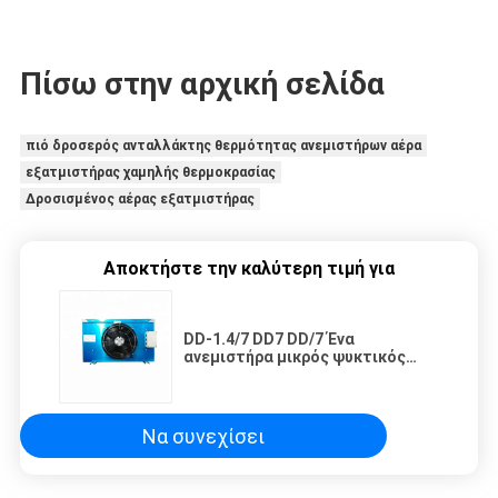
Πίσω στην αρχική σελίδα
πιό δροσερός ανταλλάκτης θερμότητας ανεμιστήρων αέρα
εξατμιστήρας χαμηλής θερμοκρασίας
Δροσισμένος αέρας εξατμιστήρας
Αποκτήστε την καλύτερη τιμή για
DD-1.4/7 DD7 DD/7 Ένα
ανεμιστήρα μικρός ψυκτικός
αέρας ψυγείο ψυχρού δωματίου
εξατμιστικό ψυγείο αέρας
μονάδα συμπύκνωσης ψυγεία
αέρας
Να συνεχίσει