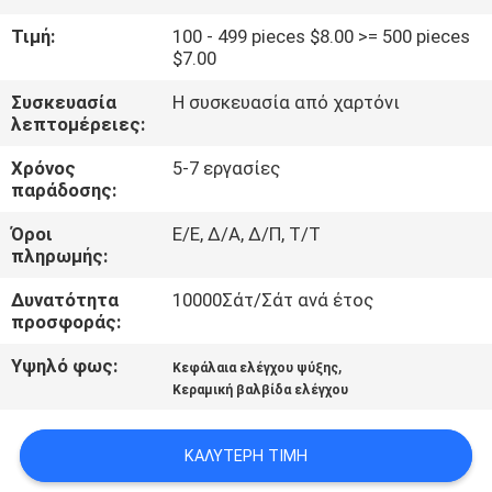
ΕΡΓΟΣΤΑΣΊΩΝ
Τιμή:
100 - 499 pieces $8.00 >= 500 pieces
$7.00
ΠΟΙΟΤΙΚΌΣ
Συσκευασία
Η συσκευασία από χαρτόνι
ΈΛΕΓΧΟΣ
λεπτομέρειες:
Χρόνος
5-7 εργασίες
ΜΑΣ
παράδοσης:
ΕΛΆΤΕ
Όροι
Ε/Ε, Δ/Α, Δ/Π, Τ/Τ
πληρωμής:
ΣΕ
ΕΠΑΦΉ
Δυνατότητα
10000Σάτ/Σάτ ανά έτος
προσφοράς:
ΜΕ
Υψηλό φως:
,
Κεφάλαια ελέγχου ψύξης
Κεραμική βαλβίδα ελέγχου
ΖΗΤΉΣΤΕ
ΈΝΑ
ΚΑΛΎΤΕΡΗ ΤΙΜΉ
ΑΠΌΣΠΑΣΜΑ