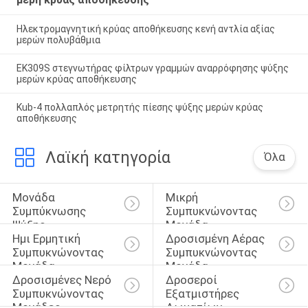
Ηλεκτρομαγνητική κρύας αποθήκευσης κενή αντλία αξίας
μερών πολυβάθμια
EK309S στεγνωτήρας φίλτρων γραμμών αναρρόφησης ψύξης
μερών κρύας αποθήκευσης
Kub-4 πολλαπλός μετρητής πίεσης ψύξης μερών κρύας
αποθήκευσης
Λαϊκή κατηγορία
Όλα
Μονάδα 
Μικρή 
Συμπύκνωσης 
Συμπυκνώνοντας 
Ψύξης
Μονάδα
Ημι Ερμητική 
Δροσισμένη Αέρας 
Συμπυκνώνοντας 
Συμπυκνώνοντας 
Μονάδα
Μονάδα
Δροσισμένες Νερό 
Δροσεροί 
Συμπυκνώνοντας 
Εξατμιστήρες 
Μονάδες
Δωματίων