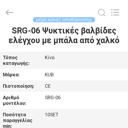
Shanghai KUB
Refrigeration
Equipment
Co.,
Ltd..
μέρη κρύας αποθήκευσης
All
Rights
Reserved.
SRG-06 Ψυκτικές βαλβίδες
ΣΠΊΤΙ
ελέγχου με μπάλα από χαλκό
ΠΡΟΪΌΝΤΑ
Τόπος
Κίνα
καταγωγής:
ΕΜΦΆΝΙΣΗ
VR
Μάρκα:
KUB
Πιστοποίηση:
CE
ΠΕΡΊΠΟΥ
Αριθμό
SRG-06
ΕΜΕΊΣ
μοντέλου:
Ποσότητα
10SET
παραγγελίας
ΓΎΡΟΣ
min: