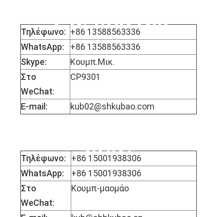
Ο κ. Μικ Κάι
Τηλέφωνο:
+86 13588563336
WhatsApp:
+86 13588563336
Skype:
Κουμπ.Μικ.
Στο
CP9301
WeChat:
E-mail:
kub02@shkubao.com
Δεσποινίς Μόφι
Μάο.
Τηλέφωνο:
+86 15001938306
WhatsApp:
+86 15001938306
Στο
Κουμπ-μαομάο
WeChat: