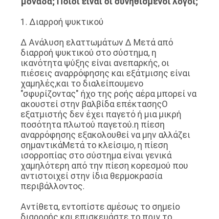
μονάδα; Ποιοι είναι οι συνηθισμένοι λόγοι;
ΕΡΓΟΣΤΑΣΊΩΝ
1. Διαρροή ψυκτικού
ΠΟΙΟΤΙΚΌΣ
∆ Ανάλυση ελαττωμάτων ∆ Μετά από
διαρροή ψυκτικού στο σύστημα, η
ΈΛΕΓΧΟΣ
ικανότητα ψύξης είναι ανεπαρκής, οι
πιέσεις αναρρόφησης και εξάτμισης είναι
χαμηλές,και το διαλείπουμενο
ΜΑΣ
"σφυρίζοντας" ήχο της ροής αέρα μπορεί να
ΕΛΆΤΕ
ακουστεί στην βαλβίδα επέκτασηςΟ
εξατμιστής δεν έχει παγετό ή μια μικρή
ΣΕ
ποσότητα πλωτού παγετού.η πίεση
ΕΠΑΦΉ
αναρρόφησης εξακολουθεί να μην αλλάζει
σημαντικάΜετά το κλείσιμο, η πίεση
ΜΕ
ισορροπίας στο σύστημα είναι γενικά
χαμηλότερη από την πίεση κορεσμού που
αντιστοιχεί στην ίδια θερμοκρασία
ΕΙΔΉΣΕΙΣ
περιβάλλοντος.
Αντίθετα, εντοπίστε αμέσως το σημείο
ΠΕΡΙΠΤΏΣΕΙΣ
διαρροής και επισκευάστε το πριν το