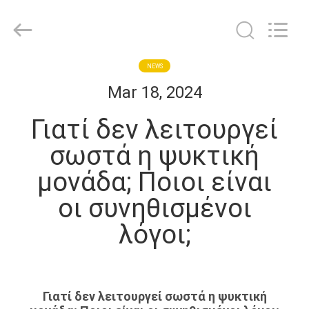
Shanghai KUB
Refrigeration
Equipment
Co.,
Ltd..
All
Rights
Reserved.
ΣΠΊΤΙ
NEWS
Mar 18, 2024
ΠΡΟΪΌΝΤΑ
Γιατί δεν λειτουργεί
σωστά η ψυκτική
ΕΜΦΆΝΙΣΗ
μονάδα; Ποιοι είναι
VR
οι συνηθισμένοι
ΠΕΡΊΠΟΥ
λόγοι;
ΕΜΕΊΣ
ΓΎΡΟΣ
Γιατί δεν λειτουργεί σωστά η ψυκτική