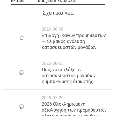
E-mail:
kub@shhkubao.cn
Σχετικά νέα
2026-08-06
Επιλογή ικανών προμηθευτών
— Σε βάθος ανάλυση
κατασκευαστών μονάδων
ψύξης Premium Cascade στη
Σαγκάη
2026-08-03
Πώς να επιλέξετε
κατασκευαστές μονάδων
συμπύκνωσης διακοπής
χαμηλής πίεσης στη Σαγκάη |
Επαγγελματίας Οδηγός &
2026-07-29
Αξιόπιστοι Προμηθευτές
2026 Ολοκληρωμένη
αξιολόγηση των προμηθευτών
εξατομικευμένων μονάδων