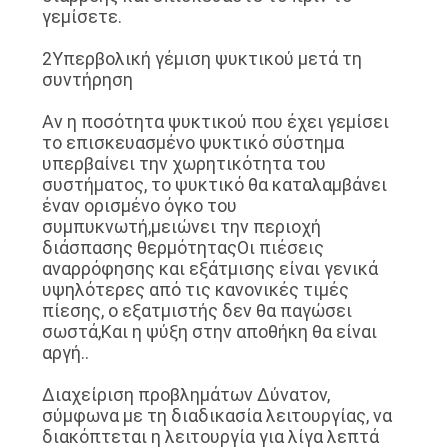
γεμίσετε.
ΖΗΤΉΣΤΕ
2Υπερβολική γέμιση ψυκτικού μετά τη
συντήρηση
ΈΝΑ
ΑΠΌΣΠΑΣΜΑ
Αν η ποσότητα ψυκτικού που έχει γεμίσει
το επισκευασμένο ψυκτικό σύστημα
υπερβαίνει την χωρητικότητα του
SITEMAP
συστήματος, το ψυκτικό θα καταλαμβάνει
έναν ορισμένο όγκο του
συμπυκνωτή,μειώνει την περιοχή
ΠΟΛΙΤΙΚΉ
διάσπασης θερμότηταςΟι πιέσεις
αναρρόφησης και εξάτμισης είναι γενικά
ΑΠΟΡΡΉΤΟΥ
υψηλότερες από τις κανονικές τιμές
πίεσης, ο εξατμιστής δεν θα παγώσει
σωστά,Και η ψύξη στην αποθήκη θα είναι
αργή..
∆ιαχείριση προβλημάτων ∆ύνατον,
σύμφωνα με τη διαδικασία λειτουργίας, να
διακόπτεται η λειτουργία για λίγα λεπτά