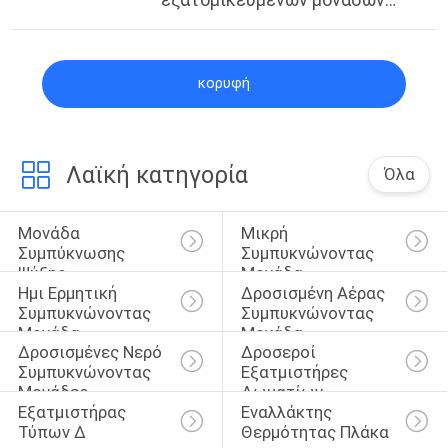
αποψύχωσης TEV
κορυφή
Λαϊκή κατηγορία
Όλα
Μονάδα 
Μικρή 
Συμπύκνωσης 
Συμπυκνώνοντας 
Ψύξης
Μονάδα
Ημι Ερμητική 
Δροσισμένη Αέρας 
Συμπυκνώνοντας 
Συμπυκνώνοντας 
Μονάδα
Μονάδα
Δροσισμένες Νερό 
Δροσεροί 
Συμπυκνώνοντας 
Εξατμιστήρες 
Μονάδες
Δωματίων
Εξατμιστήρας 
Εναλλάκτης 
Τύπων Δ
Θερμότητας Πλάκα