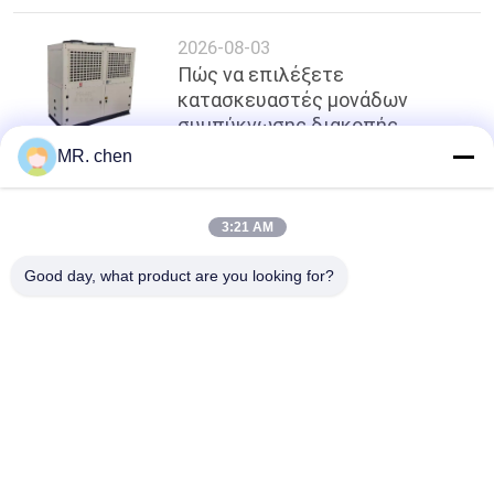
ψύξης Premium Cascade στη
Σαγκάη
2026-08-03
Πώς να επιλέξετε
κατασκευαστές μονάδων
συμπύκνωσης διακοπής
χαμηλής πίεσης στη Σαγκάη |
MR. chen
Επαγγελματίας Οδηγός &
Αξιόπιστοι Προμηθευτές
κορυφή
3:21 AM
Good day, what product are you looking for?
Λαϊκή κατηγορία
Όλα
Μονάδα 
Μικρή 
Συμπύκνωσης 
Συμπυκνώνοντας 
Ψύξης
Μονάδα
Ημι Ερμητική 
Δροσισμένη Αέρας 
Συμπυκνώνοντας 
Συμπυκνώνοντας 
Μονάδα
Μονάδα