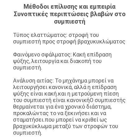
ΕΡΓΟΣΤΑΣΊΩΝ
Μέθοδοι επίλυσης και εμπειρία
Συνοπτικές περιπτώσεις βλαβών στο
συμπιεστή
ΠΟΙΟΤΙΚΌΣ
ΈΛΕΓΧΟΣ
Τύπος ελαττώματος: στροφή του
συμπιεστή προς στροφή βραχυκυκλώματος
ΜΑΣ
Φαινόμενο σφάλματος: Κακή επίδραση
ψύξης, λειτουργία και διακοπή του
ΕΛΆΤΕ
συμπιεστή.
ΣΕ
Ανάλυση αιτίας: Το μηχάνημα μπορεί να
ΕΠΑΦΉ
λειτουργήσει κανονικά, αλλά η επίδραση
ψύξης είναι κακή.και η μετρούμενη πίεση
ΜΕ
του συμπιεστή είναι κανονικήΟ συμπιεστής
θερμαίνεται για ένα χρονικό διάστημα,
προκαλώντας το να ξεκινήσει και να
ΕΙΔΉΣΕΙΣ
σταματήσει.που μπορεί να κριθεί ως
βραχυκύκλωμα μεταξύ των στροφών του
συμπιεστή.
ΠΕΡΙΠΤΏΣΕΙΣ