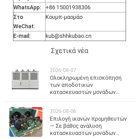
WhatsApp:
+86 15001938306
Στο
Κουμπ-μαομάο
WeChat:
E-mail:
kub@shhkubao.cn
Σχετικά νέα
2026-08-07
Ολοκληρωμένη επισκόπηση
των αποδοτικών
κατασκευαστών μονάδων
απόψυξης θερμού αερίου στη
Σαγκάη, πρόσφατο 2026
2026-08-06
Επιλογή ικανών προμηθευτών
— Σε βάθος ανάλυση
κατασκευαστών μονάδων