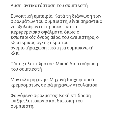
Λύση: αντικατάσταση του συμπιεστή
ΖΗΤΉΣΤΕ
Συνοπτική εμπειρία: Κατά τη διάγνωση των
σφαλμάτων του συμπιεστή, είναι σημαντικό
ΈΝΑ
να εξαλείφονται προσεκτικά τα
ΑΠΌΣΠΑΣΜΑ
περιφερειακά σφάλματα, όπως ο
εσωτερικός όγκος αέρα του ανεμιστήρα, ο
εξωτερικός όγκος αέρα του
SITEMAP
ανεμιστήρα,χωρητικότητα συμπυκνωτή,
κλπ.
ΠΟΛΙΤΙΚΉ
Τύπος ελαττώματος: Μικρή διασταύρωση
του συμπιεστή
ΑΠΟΡΡΉΤΟΥ
Μοντέλο μηχανής: Μηχανή διαχωρισμού
κρεμασμάτων, σειρά μηχανών ντουλαπιού
Φαινόμενο σφάλματος: Κακή επίδραση
ψύξης, λειτουργία και διακοπή του
συμπιεστή.