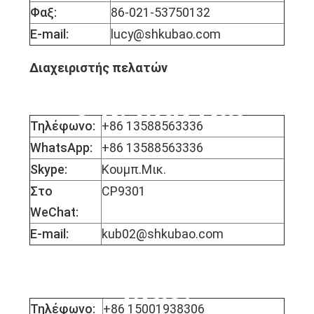
Φαξ:
86-021-53750132
E-mail:
lucy@shkubao.com
Διαχειριστής πελατών
Ο κ. Μικ Κάι
Τηλέφωνο:
+86 13588563336
WhatsApp:
+86 13588563336
Skype:
Κουμπ.Μικ.
Στο
CP9301
WeChat:
E-mail:
kub02@shkubao.com
Δεσποινίς Μόφι
Μάο.
Τηλέφωνο:
+86 15001938306