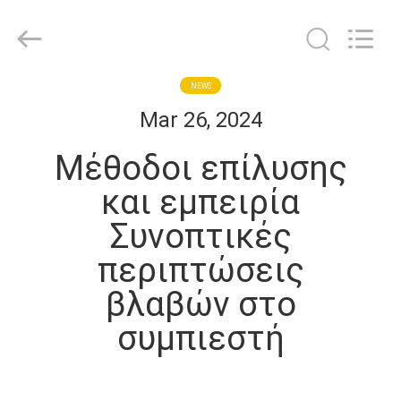
Shanghai KUB
Refrigeration
Equipment
Co.,
Ltd..
All
Rights
Reserved.
ΣΠΊΤΙ
NEWS
Mar 26, 2024
ΠΡΟΪΌΝΤΑ
Μέθοδοι επίλυσης
και εμπειρία
ΕΜΦΆΝΙΣΗ
Συνοπτικές
VR
περιπτώσεις
ΠΕΡΊΠΟΥ
βλαβών στο
ΕΜΕΊΣ
συμπιεστή
ΓΎΡΟΣ