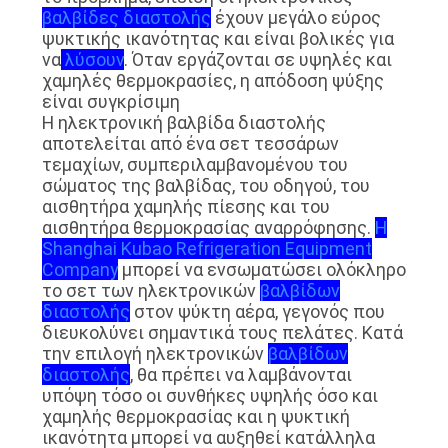
βαλβίδες διαστολής
έχουν μεγάλο εύρος
ψυκτικής ικανότητας και είναι βολικές για
ΖΗΤΉΣΤΕ
να
λύσουν
. Όταν εργάζονται σε υψηλές και
χαμηλές θερμοκρασίες, η απόδοση ψύξης
ΈΝΑ
είναι συγκρίσιμη
ΑΠΌΣΠΑΣΜΑ
Η ηλεκτρονική βαλβίδα διαστολής
αποτελείται από ένα σετ τεσσάρων
τεμαχίων, συμπεριλαμβανομένου του
SITEMAP
σώματος της βαλβίδας, του οδηγού, του
αισθητήρα χαμηλής πίεσης και του
αισθητήρα θερμοκρασίας αναρρόφησης.
Η
ΠΟΛΙΤΙΚΉ
Shanghai Kubao Refrigeration Equipment
Company
μπορεί να ενσωματώσει ολόκληρο
ΑΠΟΡΡΉΤΟΥ
το σετ των ηλεκτρονικών
βαλβίδων
διαστολής
στον ψύκτη αέρα, γεγονός που
διευκολύνει σημαντικά τους πελάτες. Κατά
την επιλογή ηλεκτρονικών
βαλβίδων
διαστολής
, θα πρέπει να λαμβάνονται
υπόψη τόσο οι συνθήκες υψηλής όσο και
χαμηλής θερμοκρασίας και η ψυκτική
ικανότητα μπορεί να αυξηθεί κατάλληλα