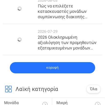
2026-08-03
Πώς να επιλέξετε
κατασκευαστές μονάδων
συμπύκνωσης διακοπής
χαμηλής πίεσης στη Σαγκάη |
Επαγγελματίας Οδηγός &
2026-07-29
Αξιόπιστοι Προμηθευτές
2026 Ολοκληρωμένη
αξιολόγηση των προμηθευτών
εξατομικευμένων μονάδων
αποψύχωσης TEV
κορυφή
Λαϊκή κατηγορία
Όλα
Μονάδα 
Μικρή 