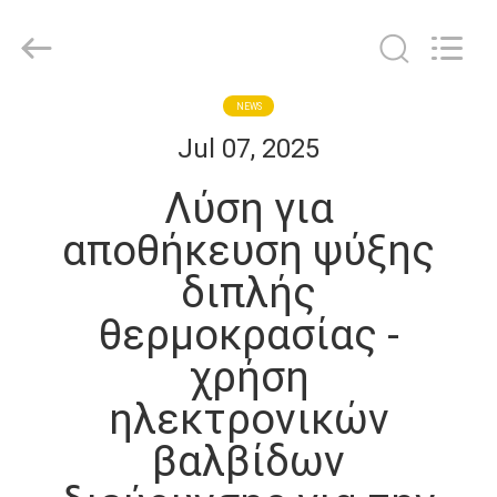
Shanghai KUB
Refrigeration
Equipment
Co.,
Ltd..
All
Rights
Reserved.
ΣΠΊΤΙ
NEWS
Jul 07, 2025
ΠΡΟΪΌΝΤΑ
Λύση για
αποθήκευση ψύξης
ΕΜΦΆΝΙΣΗ
διπλής
VR
θερμοκρασίας -
ΠΕΡΊΠΟΥ
χρήση
ΕΜΕΊΣ
ηλεκτρονικών
βαλβίδων
ΓΎΡΟΣ