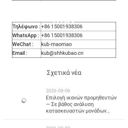
Δεσποινίς. Mophy
Mao
Τηλέφωνο :
+86 15001938306
WhatsApp :
+86 15001938306
WeChat :
kub-maomao
Email :
kub@shhkubao.cn
Σχετικά νέα
2026-08-06
Επιλογή ικανών προμηθευτών
— Σε βάθος ανάλυση
κατασκευαστών μονάδων
ψύξης Premium Cascade στη
Σαγκάη