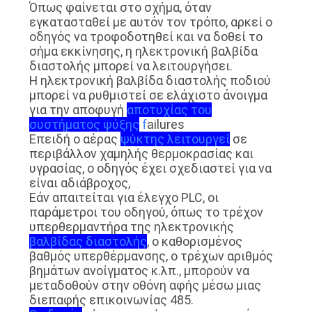
Όπως φαίνεται στο σχήμα, όταν
εγκατασταθεί με αυτόν τον τρόπο, αρκεί ο
οδηγός να τροφοδοτηθεί και να δοθεί το
σήμα εκκίνησης, η ηλεκτρονική βαλβίδα
διαστολής μπορεί να λειτουργήσει.
Η ηλεκτρονική βαλβίδα διαστολής ποδιού
μπορεί να ρυθμιστεί σε ελάχιστο άνοιγμα
για την αποφυγή
αποτυχίας του
συστήματος ψύξης
f
ailures
Επειδή ο αέρας
ψύκτης λειτουργεί
σε
περιβάλλον χαμηλής θερμοκρασίας και
υγρασίας, ο οδηγός έχει σχεδιαστεί για να
είναι αδιάβροχος,
Εάν απαιτείται για έλεγχο PLC, οι
παράμετροι του οδηγού, όπως το τρέχον
υπερθερμαντήρα της ηλεκτρονικής
βαλβίδας διαστολής
, ο καθορισμένος
βαθμός υπερθέρμανσης, ο τρέχων αριθμός
βημάτων ανοίγματος κ.λπ., μπορούν να
μεταδοθούν στην οθόνη αφής μέσω μιας
διεπαφής επικοινωνίας 485.