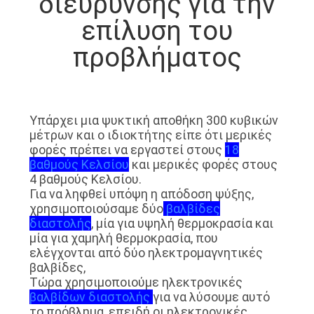
διεύρυνσης για την
ΕΡΓΟΣΤΑΣΊΩΝ
επίλυση του
προβλήματος
ΠΟΙΟΤΙΚΌΣ
ΈΛΕΓΧΟΣ
ΜΑΣ
Υπάρχει μια ψυκτική αποθήκη 300 κυβικών
μέτρων και ο ιδιοκτήτης είπε ότι μερικές
ΕΛΆΤΕ
φορές πρέπει να εργαστεί στους
18
βαθμούς Κελσίου
και μερικές φορές στους
ΣΕ
4 βαθμούς Κελσίου.
ΕΠΑΦΉ
Για να ληφθεί υπόψη η απόδοση ψύξης,
χρησιμοποιούσαμε δύο
βαλβίδες
ΜΕ
διαστολής
, μία για υψηλή θερμοκρασία και
μία για χαμηλή θερμοκρασία, που
ελέγχονται από δύο ηλεκτρομαγνητικές
ΕΙΔΉΣΕΙΣ
βαλβίδες,
Τώρα χρησιμοποιούμε ηλεκτρονικές
βαλβίδων διαστολής
για να λύσουμε αυτό
ΠΕΡΙΠΤΏΣΕΙΣ
το πρόβλημα, επειδή οι ηλεκτρονικές