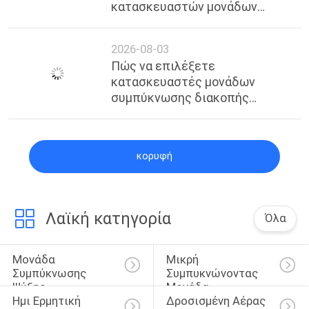
κατασκευαστών μονάδων
ψύξης Premium Cascade στη
Σαγκάη
2026-08-03
Πώς να επιλέξετε
κατασκευαστές μονάδων
συμπύκνωσης διακοπής
χαμηλής πίεσης στη Σαγκάη |
Επαγγελματίας Οδηγός &
Αξιόπιστοι Προμηθευτές
κορυφή
Λαϊκή κατηγορία
Όλα
Μονάδα 
Μικρή 
Συμπύκνωσης 
Συμπυκνώνοντας 
Ψύξης
Μονάδα
Ημι Ερμητική 
Δροσισμένη Αέρας 