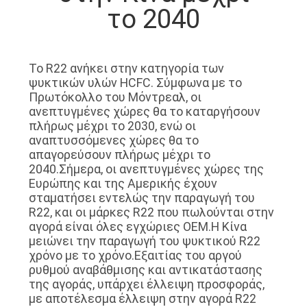
ΕΡΓΟΣΤΑΣΊΩΝ
το 2040
ΠΟΙΟΤΙΚΌΣ
Το R22 ανήκει στην κατηγορία των
ΈΛΕΓΧΟΣ
ψυκτικών υλών HCFC. Σύμφωνα με το
Πρωτόκολλο του Μόντρεαλ, οι
ανεπτυγμένες χώρες θα το καταργήσουν
ΜΑΣ
πλήρως μέχρι το 2030, ενώ οι
αναπτυσσόμενες χώρες θα το
ΕΛΆΤΕ
απαγορεύσουν πλήρως μέχρι το
ΣΕ
2040.Σήμερα, οι ανεπτυγμένες χώρες της
Ευρώπης και της Αμερικής έχουν
ΕΠΑΦΉ
σταματήσει εντελώς την παραγωγή του
ΜΕ
R22, και οι μάρκες R22 που πωλούνται στην
αγορά είναι όλες εγχώριες OEM.Η Κίνα
μειώνει την παραγωγή του ψυκτικού R22
ΕΙΔΉΣΕΙΣ
χρόνο με το χρόνο.Εξαιτίας του αργού
ρυθμού αναβάθμισης και αντικατάστασης
της αγοράς, υπάρχει έλλειψη προσφοράς,
ΠΕΡΙΠΤΏΣΕΙΣ
με αποτέλεσμα έλλειψη στην αγορά R22