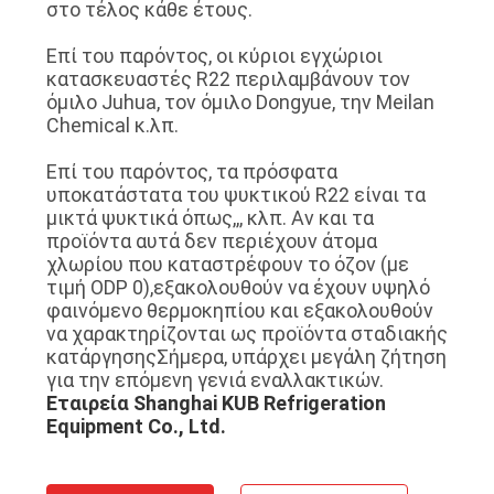
στο τέλος κάθε έτους.
Επί του παρόντος, οι κύριοι εγχώριοι
ΖΗΤΉΣΤΕ
κατασκευαστές R22 περιλαμβάνουν τον
ΈΝΑ
όμιλο Juhua, τον όμιλο Dongyue, την Meilan
Chemical κ.λπ.
ΑΠΌΣΠΑΣΜΑ
Επί του παρόντος, τα πρόσφατα
υποκατάστατα του ψυκτικού R22 είναι τα
SITEMAP
μικτά ψυκτικά όπως,,, κλπ. Αν και τα
προϊόντα αυτά δεν περιέχουν άτομα
χλωρίου που καταστρέφουν το όζον (με
ΠΟΛΙΤΙΚΉ
τιμή ODP 0),εξακολουθούν να έχουν υψηλό
ΑΠΟΡΡΉΤΟΥ
φαινόμενο θερμοκηπίου και εξακολουθούν
να χαρακτηρίζονται ως προϊόντα σταδιακής
κατάργησηςΣήμερα, υπάρχει μεγάλη ζήτηση
για την επόμενη γενιά εναλλακτικών.
Εταιρεία Shanghai KUB Refrigeration
Equipment Co., Ltd.