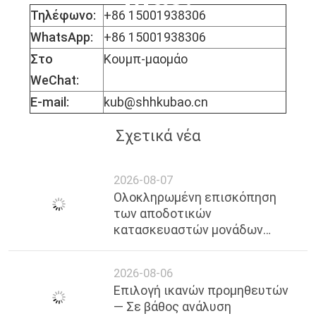
Τηλέφωνο:
+86 15001938306
WhatsApp:
+86 15001938306
Στο
Κουμπ-μαομάο
WeChat:
E-mail:
kub@shhkubao.cn
Σχετικά νέα
2026-08-07
Ολοκληρωμένη επισκόπηση
των αποδοτικών
κατασκευαστών μονάδων
απόψυξης θερμού αερίου στη
Σαγκάη, πρόσφατο 2026
2026-08-06
Επιλογή ικανών προμηθευτών
— Σε βάθος ανάλυση