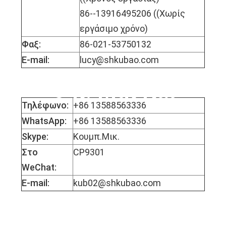
86--13916495206 ((Χωρίς
εργάσιμο χρόνο)
Φαξ:
86-021-53750132
E-mail:
lucy@shkubao.com
Ο κ. Μικ Κάι
Τηλέφωνο:
+86 13588563336
WhatsApp:
+86 13588563336
Skype:
Κουμπ.Μικ.
Στο
CP9301
WeChat:
E-mail:
kub02@shkubao.com
Δεσποινίς Μόφι
Μάο.