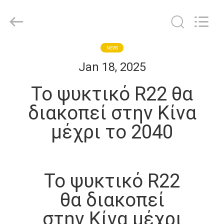
Shanghai KUB
Refrigeration
Equipment
Co.,
Ltd..
All
Rights
Reserved.
ΣΠΊΤΙ
NEWS
Jan 18, 2025
ΠΡΟΪΌΝΤΑ
Το ψυκτικό R22 θα
διακοπεί στην Κίνα
ΕΜΦΆΝΙΣΗ
μέχρι το 2040
VR
ΠΕΡΊΠΟΥ
Το ψυκτικό R22
ΕΜΕΊΣ
θα διακοπεί
ΓΎΡΟΣ
στην Κίνα μέχρι