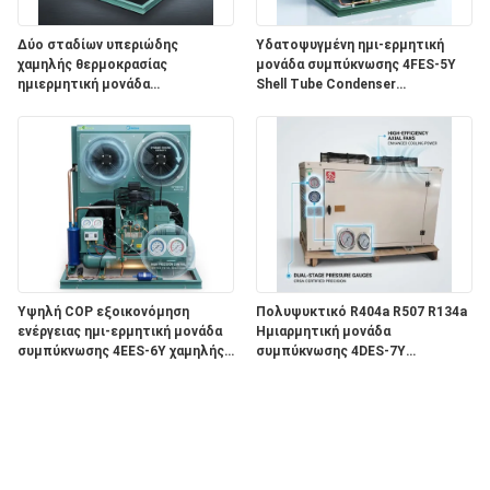
Δύο σταδίων υπεριώδης
Υδατοψυγμένη ημι-ερμητική
χαμηλής θερμοκρασίας
μονάδα συμπύκνωσης 4FES-5Y
ημιερμητική μονάδα
Shell Tube Condenser
συμπύκνωσης 2CES-4Y βαθιά
Βιομηχανική ψύξη
κατάψυξη -40C ψύξη
Υψηλή COP εξοικονόμηση
Πολυψυκτικό R404a R507 R134a
ενέργειας ημι-ερμητική μονάδα
Ημιαρμητική μονάδα
συμπύκνωσης 4EES-6Y χαμηλής
συμπύκνωσης 4DES-7Y
ισχύος ψυχρό δωμάτιο 380V
Παγκόσμια ψύξη
50Hz