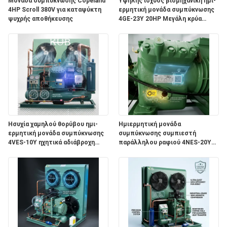
Μονάδα συμπύκνωσης Copeland
Υψηλής ισχύος βιομηχανική ημι-
4HP Scroll 380V για καταψύκτη
ερμητική μονάδα συμπύκνωσης
ψυχρής αποθήκευσης
4GE-23Y 20HP Μεγάλη κρύα
ΖΗΤΉΣΤΕ
αποθήκευση 380V 50Hz
ΈΝΑ
ΑΠΌΣΠΑΣΜΑ
SITEMAP
ΠΟΛΙΤΙΚΉ
Ησυχία χαμηλού θορύβου ημι-
Ημιερμητική μονάδα
ερμητική μονάδα συμπύκνωσης
συμπύκνωσης συμπιεστή
ΑΠΟΡΡΉΤΟΥ
4VES-10Y ηχητικά αδιάβροχη
παράλληλου ραφιού 4NES-20Y
ψύξη ψυχρού δωματίου 380V
Βιομηχανικό Σύστημα Ψυχρής
Αποθήκευσης