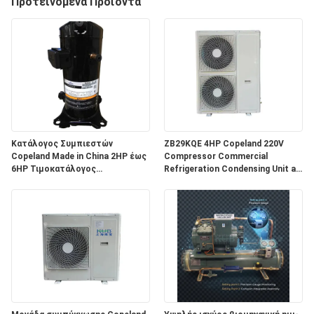
Προτεινόμενα Προϊόντα
ΕΡΓΟΣΤΑΣΊΩΝ
ΠΟΙΟΤΙΚΌΣ
ΈΛΕΓΧΟΣ
ΜΑΣ
ΕΛΆΤΕ
Κατάλογος Συμπιεστών
ZB29KQE 4HP Copeland 220V
Copeland Made in China 2HP έως
Compressor Commercial
ΣΕ
6HP Τιμοκατάλογος
Refrigeration Condensing Unit air
Συμπιεστών Copeland
Cooled Condenser Unit for Cold
ΕΠΑΦΉ
Room
ΜΕ
ΕΙΔΉΣΕΙΣ
ΠΕΡΙΠΤΏΣΕΙΣ