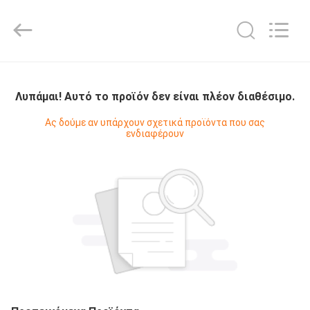
Shanghai KUB
Refrigeration
Equipment
Co.,
Ltd..
All
Rights
Reserved.
ΣΠΊΤΙ
Λυπάμαι! Αυτό το προϊόν δεν είναι πλέον διαθέσιμο.
ΠΡΟΪΌΝΤΑ
Ας δούμε αν υπάρχουν σχετικά προϊόντα που σας
ενδιαφέρουν
ΕΜΦΆΝΙΣΗ
VR
ΠΕΡΊΠΟΥ
ΕΜΕΊΣ
ΓΎΡΟΣ