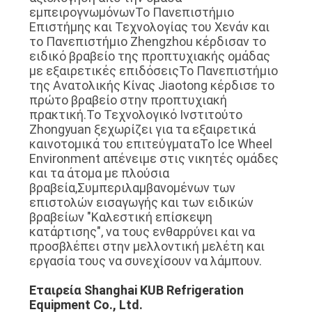
εμπειρογνωμόνωνΤο Πανεπιστήμιο
Επιστήμης και Τεχνολογίας του Χενάν και
το Πανεπιστήμιο Zhengzhou κέρδισαν το
ειδικό βραβείο της προπτυχιακής ομάδας
με εξαιρετικές επιδόσειςΤο Πανεπιστήμιο
της Ανατολικής Κίνας Jiaotong κέρδισε το
πρώτο βραβείο στην προπτυχιακή
πρακτική.Το Τεχνολογικό Ινστιτούτο
Zhongyuan ξεχωρίζει για τα εξαιρετικά
καινοτομικά του επιτεύγματαΤο Ice Wheel
Environment απένειμε στις νικητές ομάδες
και τα άτομα με πλούσια
βραβεία,Συμπεριλαμβανομένων των
επιστολών εισαγωγής και των ειδικών
βραβείων "Καλεστική επίσκεψη
κατάρτισης", να τους ενθαρρύνει και να
προσβλέπει στην μελλοντική μελέτη και
εργασία τους να συνεχίσουν να λάμπουν.
Εταιρεία Shanghai KUB Refrigeration
Equipment Co., Ltd.