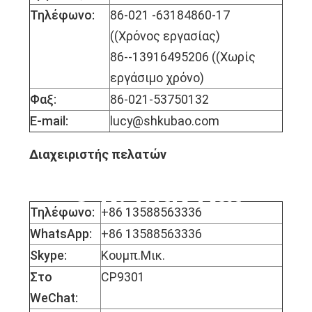
Τηλέφωνο:
86-021 -63184860-17
((Χρόνος εργασίας)
86--13916495206 ((Χωρίς
εργάσιμο χρόνο)
Φαξ:
86-021-53750132
E-mail:
lucy@shkubao.com
Διαχειριστής πελατών
Ο κ. Μικ Κάι
Τηλέφωνο:
+86 13588563336
WhatsApp:
+86 13588563336
Skype:
Κουμπ.Μικ.
Στο
CP9301
WeChat: