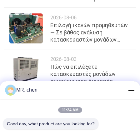
απόψυξης θερμού αερίου στη
Σαγκάη, πρόσφατο 2026
2026-08-06
Επιλογή ικανών προμηθευτών
— Σε βάθος ανάλυση
κατασκευαστών μονάδων
ψύξης Premium Cascade στη
Σαγκάη
2026-08-03
Πώς να επιλέξετε
κατασκευαστές μονάδων
συμπύκνωσης διακοπής
χαμηλής πίεσης στη Σαγκάη |
MR. chen
Επαγγελματίας Οδηγός &
Αξιόπιστοι Προμηθευτές
κορυφή
11:24 AM
Good day, what product are you looking for?
Λαϊκή κατηγορία
Όλα