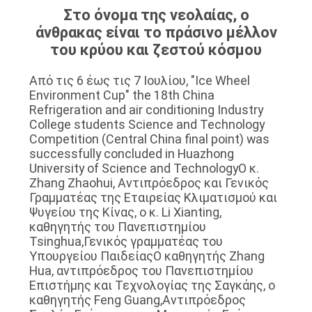
ΕΡΓΟΣΤΑΣΊΩΝ
Στο όνομα της νεολαίας, ο
άνθρακας είναι το πράσινο μέλλον
του κρύου και ζεστού κόσμου
ΠΟΙΟΤΙΚΌΣ
ΈΛΕΓΧΟΣ
Από τις 6 έως τις 7 Ιουλίου, "Ice Wheel
Environment Cup" the 18th China
Refrigeration and air conditioning Industry
ΜΑΣ
College students Science and Technology
Competition (Central China final point) was
ΕΛΆΤΕ
successfully concluded in Huazhong
ΣΕ
University of Science and TechnologyΟ κ.
Zhang Zhaohui, Αντιπρόεδρος και Γενικός
ΕΠΑΦΉ
Γραμματέας της Εταιρείας Κλιματισμού και
Ψυγείου της Κίνας, ο κ. Li Xianting,
ΜΕ
καθηγητής του Πανεπιστημίου
Tsinghua,Γενικός γραμματέας του
Υπουργείου ΠαιδείαςΟ καθηγητής Zhang
ΕΙΔΉΣΕΙΣ
Hua, αντιπρόεδρος του Πανεπιστημίου
Επιστήμης και Τεχνολογίας της Σαγκάης, ο
καθηγητής Feng Guang,Αντιπρόεδρος
ΠΕΡΙΠΤΏΣΕΙΣ