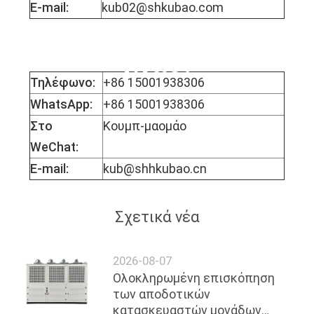
E-mail:
kub02@shkubao.com
Δεσποινίς Μόφι
Μάο.
Τηλέφωνο:
+86 15001938306
WhatsApp:
+86 15001938306
Στο
Κουμπ-μαομάο
WeChat:
E-mail:
kub@shhkubao.cn
Σχετικά νέα
2026-08-07
Ολοκληρωμένη επισκόπηση
των αποδοτικών
κατασκευαστών μονάδων