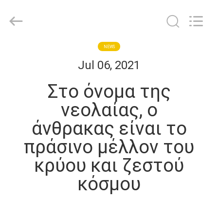
Shanghai KUB
Refrigeration
Equipment
Co.,
Ltd..
All
Rights
Reserved.
ΣΠΊΤΙ
NEWS
Jul 06, 2021
ΠΡΟΪΌΝΤΑ
Στο όνομα της
νεολαίας, ο
ΕΜΦΆΝΙΣΗ
άνθρακας είναι το
VR
πράσινο μέλλον του
ΠΕΡΊΠΟΥ
κρύου και ζεστού
ΕΜΕΊΣ
κόσμου
ΓΎΡΟΣ