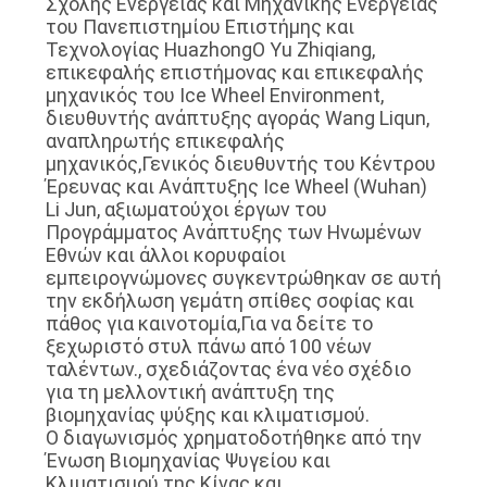
Σχολής Ενέργειας και Μηχανικής Ενέργειας
του Πανεπιστημίου Επιστήμης και
Τεχνολογίας HuazhongΟ Yu Zhiqiang,
ΖΗΤΉΣΤΕ
επικεφαλής επιστήμονας και επικεφαλής
ΈΝΑ
μηχανικός του Ice Wheel Environment,
διευθυντής ανάπτυξης αγοράς Wang Liqun,
ΑΠΌΣΠΑΣΜΑ
αναπληρωτής επικεφαλής
μηχανικός,Γενικός διευθυντής του Κέντρου
Έρευνας και Ανάπτυξης Ice Wheel (Wuhan)
SITEMAP
Li Jun, αξιωματούχοι έργων του
Προγράμματος Ανάπτυξης των Ηνωμένων
Εθνών και άλλοι κορυφαίοι
ΠΟΛΙΤΙΚΉ
εμπειρογνώμονες συγκεντρώθηκαν σε αυτή
την εκδήλωση γεμάτη σπίθες σοφίας και
ΑΠΟΡΡΉΤΟΥ
πάθος για καινοτομία,Για να δείτε το
ξεχωριστό στυλ πάνω από 100 νέων
ταλέντων., σχεδιάζοντας ένα νέο σχέδιο
για τη μελλοντική ανάπτυξη της
βιομηχανίας ψύξης και κλιματισμού.
Ο διαγωνισμός χρηματοδοτήθηκε από την
Ένωση Βιομηχανίας Ψυγείου και
Κλιματισμού της Κίνας και