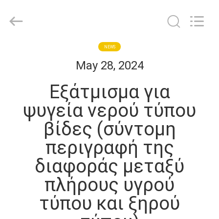
Shanghai KUB
Refrigeration
Equipment
Co.,
Ltd..
All
Rights
Reserved.
ΣΠΊΤΙ
NEWS
May 28, 2024
ΠΡΟΪΌΝΤΑ
Εξάτμισμα για
ψυγεία νερού τύπου
ΕΜΦΆΝΙΣΗ
βίδες (σύντομη
VR
περιγραφή της
ΠΕΡΊΠΟΥ
διαφοράς μεταξύ
ΕΜΕΊΣ
πλήρους υγρού
τύπου και ξηρού
ΓΎΡΟΣ