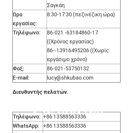
Σαγκάη
Ώρα
8:30-17:30 (πεζινέζικη ώρα)
εργασίας:
Τηλέφωνο:
86-021 -63184860-17
((Χρόνος εργασίας)
86--13916495206 ((Χωρίς
εργάσιμο χρόνο)
Φαξ:
86-021-53750132
E-mail:
lucy@shkubao.com
Διευθυντής πελατών.
Ο κ. Μικ Κάι
Τηλέφωνο:
+86 13588563336
WhatsApp:
+86 13588563336