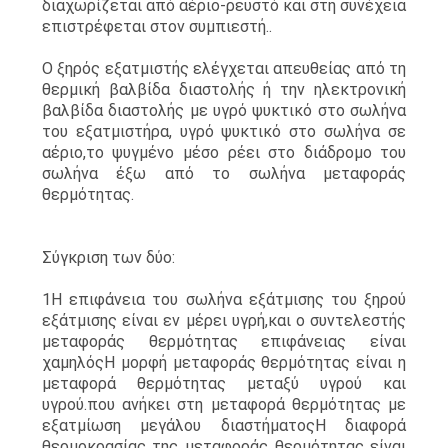
διαχωρίζεται από αέριο-ρευστό και στη συνέχεια
επιστρέφεται στον συμπιεστή..
ΖΗΤΉΣΤΕ
Ο ξηρός εξατμιστής ελέγχεται απευθείας από τη
ΈΝΑ
θερμική βαλβίδα διαστολής ή την ηλεκτρονική
βαλβίδα διαστολής με υγρό ψυκτικό στο σωλήνα
ΑΠΌΣΠΑΣΜΑ
του εξατμιστήρα, υγρό ψυκτικό στο σωλήνα σε
αέριο,το ψυγμένο μέσο ρέει στο διάδρομο του
σωλήνα έξω από το σωλήνα μεταφοράς
SITEMAP
θερμότητας.
ΠΟΛΙΤΙΚΉ
Σύγκριση των δύο:
ΑΠΟΡΡΉΤΟΥ
1Η επιφάνεια του σωλήνα εξάτμισης του ξηρού
εξάτμισης είναι εν μέρει υγρή,και ο συντελεστής
μεταφοράς θερμότητας επιφάνειας είναι
χαμηλόςΗ μορφή μεταφοράς θερμότητας είναι η
μεταφορά θερμότητας μεταξύ υγρού και
υγρού.που ανήκει στη μεταφορά θερμότητας με
εξατμίωση μεγάλου διαστήματοςΗ διαφορά
θερμοκρασίας της μεταφοράς θερμότητας είναι