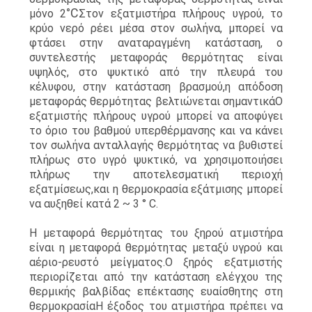
°C
μόνο 2
Στον εξατμιστήρα πλήρους υγρού, το
κρύο νερό ρέει μέσα στον σωλήνα, μπορεί να
φτάσει στην αναταραγμένη κατάσταση, ο
συντελεστής μεταφοράς θερμότητας είναι
υψηλός, στο ψυκτικό από την πλευρά του
κέλυφου, στην κατάσταση βρασμού,η απόδοση
μεταφοράς θερμότητας βελτιώνεται σημαντικάΟ
εξατμιστής πλήρους υγρού μπορεί να αποφύγει
το όριο του βαθμού υπερθέρμανσης και να κάνει
τον σωλήνα ανταλλαγής θερμότητας να βυθιστεί
πλήρως στο υγρό ψυκτικό, να χρησιμοποιήσει
πλήρως την αποτελεσματική περιοχή
εξατμίσεως,και η θερμοκρασία εξάτμισης μπορεί
να αυξηθεί κατά 2 ~ 3 ° C.
Η μεταφορά θερμότητας του ξηρού ατμιστήρα
είναι η μεταφορά θερμότητας μεταξύ υγρού και
αέριο-ρευστό μείγματος.Ο ξηρός εξατμιστής
περιορίζεται από την κατάσταση ελέγχου της
θερμικής βαλβίδας επέκτασης ευαίσθητης στη
θερμοκρασίαΗ έξοδος του ατμιστήρα πρέπει να