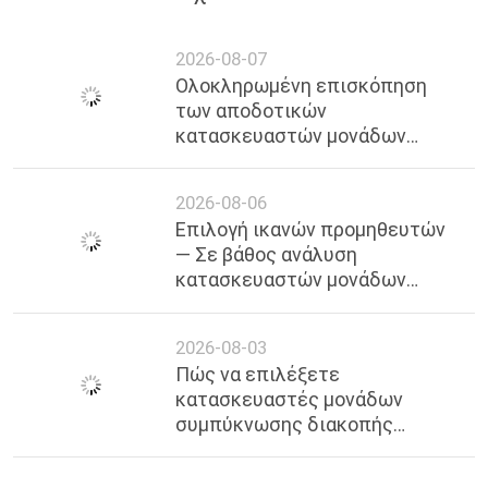
2026-08-07
Ολοκληρωμένη επισκόπηση
των αποδοτικών
κατασκευαστών μονάδων
απόψυξης θερμού αερίου στη
Σαγκάη, πρόσφατο 2026
2026-08-06
Επιλογή ικανών προμηθευτών
— Σε βάθος ανάλυση
κατασκευαστών μονάδων
ψύξης Premium Cascade στη
Σαγκάη
2026-08-03
Πώς να επιλέξετε
κατασκευαστές μονάδων
συμπύκνωσης διακοπής
χαμηλής πίεσης στη Σαγκάη |
Επαγγελματίας Οδηγός &