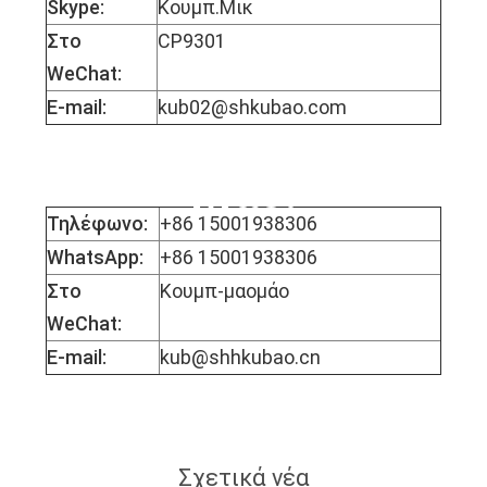
Skype:
Κουμπ.Μικ
Στο
CP9301
WeChat:
E-mail:
kub02@shkubao.com
Δεσποινίς Μόφι
Μάο.
Τηλέφωνο:
+86 15001938306
WhatsApp:
+86 15001938306
Στο
Κουμπ-μαομάο
WeChat:
E-mail:
kub@shhkubao.cn
Σχετικά νέα