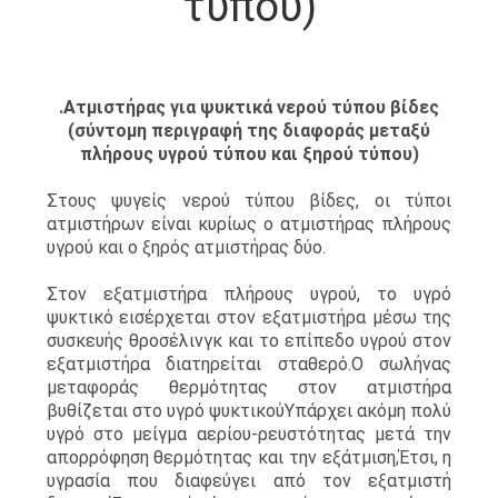
τύπου)
ΕΡΓΟΣΤΑΣΊΩΝ
ΠΟΙΟΤΙΚΌΣ
.Ατμιστήρας για ψυκτικά νερού τύπου βίδες
ΈΛΕΓΧΟΣ
(σύντομη περιγραφή της διαφοράς μεταξύ
πλήρους υγρού τύπου και ξηρού τύπου)
ΜΑΣ
Στους ψυγείς νερού τύπου βίδες, οι τύποι
ατμιστήρων είναι κυρίως ο ατμιστήρας πλήρους
ΕΛΆΤΕ
υγρού και ο ξηρός ατμιστήρας δύο.
ΣΕ
Στον εξατμιστήρα πλήρους υγρού, το υγρό
ΕΠΑΦΉ
ψυκτικό εισέρχεται στον εξατμιστήρα μέσω της
ΜΕ
συσκευής θροσέλινγκ και το επίπεδο υγρού στον
εξατμιστήρα διατηρείται σταθερό.Ο σωλήνας
μεταφοράς θερμότητας στον ατμιστήρα
βυθίζεται στο υγρό ψυκτικούΥπάρχει ακόμη πολύ
ΕΙΔΉΣΕΙΣ
υγρό στο μείγμα αερίου-ρευστότητας μετά την
απορρόφηση θερμότητας και την εξάτμιση,Έτσι, η
υγρασία που διαφεύγει από τον εξατμιστή
ΠΕΡΙΠΤΏΣΕΙΣ