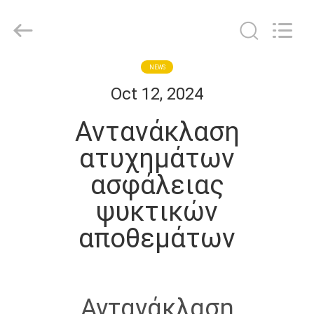
Shanghai KUB
Refrigeration
Equipment
Co.,
Ltd..
All
Rights
Reserved.
ΣΠΊΤΙ
NEWS
Oct 12, 2024
ΠΡΟΪΌΝΤΑ
Αντανάκλαση
ατυχημάτων
ΕΜΦΆΝΙΣΗ
ασφάλειας
VR
ψυκτικών
ΠΕΡΊΠΟΥ
αποθεμάτων
ΕΜΕΊΣ
ΓΎΡΟΣ
Αντανάκλαση