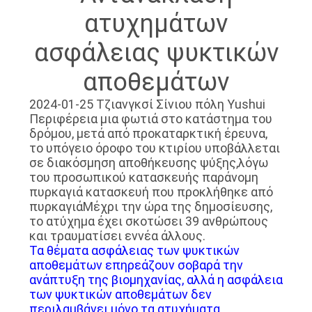
ΕΡΓΟΣΤΑΣΊΩΝ
ατυχημάτων
ασφάλειας ψυκτικών
ΠΟΙΟΤΙΚΌΣ
αποθεμάτων
ΈΛΕΓΧΟΣ
2024-01-25 Τζιανγκσί Σίνιου πόλη Yushui
Περιφέρεια μια φωτιά στο κατάστημα του
ΜΑΣ
δρόμου, μετά από προκαταρκτική έρευνα,
ΕΛΆΤΕ
το υπόγειο όροφο του κτιρίου υποβάλλεται
σε διακόσμηση αποθήκευσης ψύξης,λόγω
ΣΕ
του προσωπικού κατασκευής παράνομη
ΕΠΑΦΉ
πυρκαγιά κατασκευή που προκλήθηκε από
πυρκαγιάΜέχρι την ώρα της δημοσίευσης,
ΜΕ
το ατύχημα έχει σκοτώσει 39 ανθρώπους
και τραυματίσει εννέα άλλους.
Τα θέματα ασφάλειας των ψυκτικών
ΕΙΔΉΣΕΙΣ
αποθεμάτων επηρεάζουν σοβαρά την
ανάπτυξη της βιομηχανίας, αλλά η ασφάλεια
των ψυκτικών αποθεμάτων δεν
ΠΕΡΙΠΤΏΣΕΙΣ
περιλαμβάνει μόνο τα ατυχήματα