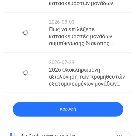
κατασκευαστών μονάδων
ψύξης Premium Cascade στη
Σαγκάη
2026-08-03
Πώς να επιλέξετε
κατασκευαστές μονάδων
συμπύκνωσης διακοπής
χαμηλής πίεσης στη Σαγκάη |
Επαγγελματίας Οδηγός &
2026-07-29
Αξιόπιστοι Προμηθευτές
2026 Ολοκληρωμένη
αξιολόγηση των προμηθευτών
εξατομικευμένων μονάδων
αποψύχωσης TEV
κορυφή