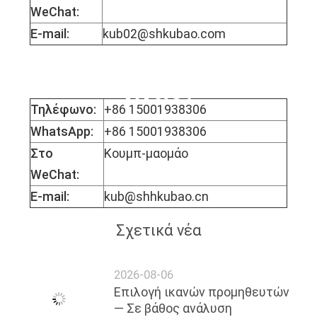
WeChat:
E-mail:
kub02@shkubao.com
Δεσποινίς Μόφι
Μάο.
Τηλέφωνο:
+86 15001938306
WhatsApp:
+86 15001938306
Στο
Κουμπ-μαομάο
WeChat:
E-mail:
kub@shhkubao.cn
Σχετικά νέα
2026-08-06
Επιλογή ικανών προμηθευτών
— Σε βάθος ανάλυση