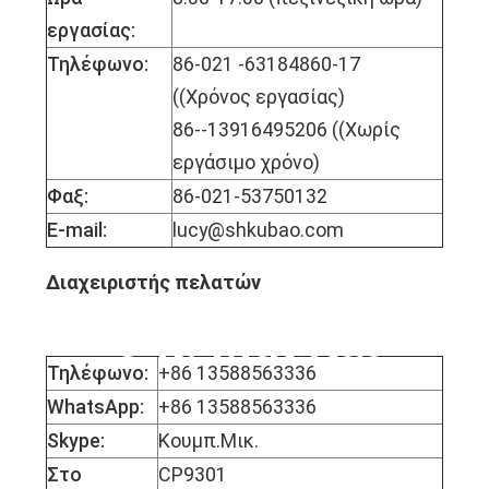
εργασίας:
Τηλέφωνο:
86-021 -63184860-17
((Χρόνος εργασίας)
86--13916495206 ((Χωρίς
εργάσιμο χρόνο)
Φαξ:
86-021-53750132
E-mail:
lucy@shkubao.com
Διαχειριστής πελατών
Ο κ. Μικ Κάι
Τηλέφωνο:
+86 13588563336
WhatsApp:
+86 13588563336
Skype:
Κουμπ.Μικ.
Στο
CP9301