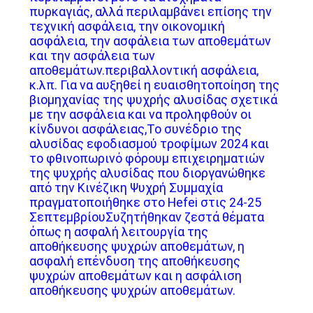
πυρκαγιάς, αλλά περιλαμβάνει επίσης την
τεχνική ασφάλεια, την οικονομική
ΖΗΤΉΣΤΕ
ασφάλεια, την ασφάλεια των αποθεμάτων
και την ασφάλεια των
ΈΝΑ
αποθεμάτων.περιβαλλοντική ασφάλεια,
ΑΠΌΣΠΑΣΜΑ
κ.λπ. Για να αυξηθεί η ευαισθητοποίηση της
βιομηχανίας της ψυχρής αλυσίδας σχετικά
με την ασφάλεια και να προληφθούν οι
SITEMAP
κίνδυνοι ασφάλειας,Το συνέδριο της
αλυσίδας εφοδιασμού τροφίμων 2024 και
το φθινοπωρινό φόρουμ επιχειρηματιών
ΠΟΛΙΤΙΚΉ
της ψυχρής αλυσίδας που διοργανώθηκε
από την Κινέζικη Ψυχρή Συμμαχία
ΑΠΟΡΡΉΤΟΥ
πραγματοποιήθηκε στο Hefei στις 24-25
ΣεπτεμβρίουΣυζητήθηκαν ζεστά θέματα
όπως η ασφαλή λειτουργία της
αποθήκευσης ψυχρών αποθεμάτων, η
ασφαλή επένδυση της αποθήκευσης
ψυχρών αποθεμάτων και η ασφάλιση
αποθήκευσης ψυχρών αποθεμάτων.