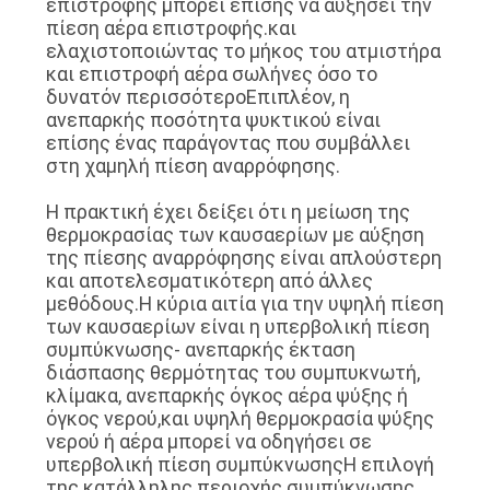
επιστροφής μπορεί επίσης να αυξήσει την
πίεση αέρα επιστροφής.και
ελαχιστοποιώντας το μήκος του ατμιστήρα
και επιστροφή αέρα σωλήνες όσο το
δυνατόν περισσότεροΕπιπλέον, η
ανεπαρκής ποσότητα ψυκτικού είναι
επίσης ένας παράγοντας που συμβάλλει
στη χαμηλή πίεση αναρρόφησης.
Η πρακτική έχει δείξει ότι η μείωση της
θερμοκρασίας των καυσαερίων με αύξηση
της πίεσης αναρρόφησης είναι απλούστερη
και αποτελεσματικότερη από άλλες
μεθόδους.Η κύρια αιτία για την υψηλή πίεση
των καυσαερίων είναι η υπερβολική πίεση
συμπύκνωσης- ανεπαρκής έκταση
διάσπασης θερμότητας του συμπυκνωτή,
κλίμακα, ανεπαρκής όγκος αέρα ψύξης ή
όγκος νερού,και υψηλή θερμοκρασία ψύξης
νερού ή αέρα μπορεί να οδηγήσει σε
υπερβολική πίεση συμπύκνωσηςΗ επιλογή
της κατάλληλης περιοχής συμπύκνωσης