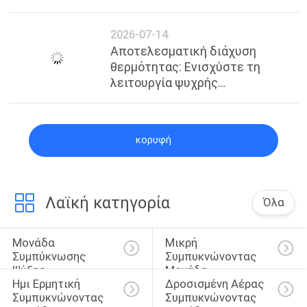
αποψύχωσης TEV
2026-07-14
Αποτελεσματική διάχυση
θερμότητας: Ενισχύστε τη
λειτουργία ψυχρής
αποθήκευσης με αερόψυκτο
συμπυκνωτή KUB H-Type
κορυφή
Λαϊκή κατηγορία
Όλα
Μονάδα 
Μικρή 
Συμπύκνωσης 
Συμπυκνώνοντας 
Ψύξης
Μονάδα
Ημι Ερμητική 
Δροσισμένη Αέρας 
Συμπυκνώνοντας 
Συμπυκνώνοντας 