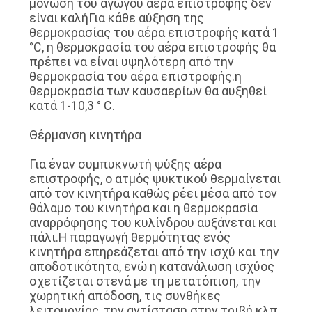
μόνωση του αγωγού αέρα επιστροφής δεν
είναι καλήΓια κάθε αύξηση της
θερμοκρασίας του αέρα επιστροφής κατά 1
ΖΗΤΉΣΤΕ
°C, η θερμοκρασία του αέρα επιστροφής θα
ΈΝΑ
πρέπει να είναι υψηλότερη από την
θερμοκρασία του αέρα επιστροφής.η
ΑΠΌΣΠΑΣΜΑ
θερμοκρασία των καυσαερίων θα αυξηθεί
κατά 1-10,3 ° C.
SITEMAP
Θέρμανση κινητήρα
Για έναν συμπυκνωτή ψύξης αέρα
ΠΟΛΙΤΙΚΉ
επιστροφής, ο ατμός ψυκτικού θερμαίνεται
από τον κινητήρα καθώς ρέει μέσα από τον
ΑΠΟΡΡΉΤΟΥ
θάλαμο του κινητήρα και η θερμοκρασία
αναρρόφησης του κυλίνδρου αυξάνεται και
πάλι.Η παραγωγή θερμότητας ενός
κινητήρα επηρεάζεται από την ισχύ και την
αποδοτικότητα, ενώ η κατανάλωση ισχύος
σχετίζεται στενά με τη μετατόπιση, την
χωρητική απόδοση, τις συνθήκες
λειτουργίας, την αντίσταση στην τριβή κλπ.