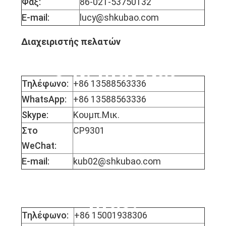
Φαξ:
86-021-53750132
E-mail:
lucy@shkubao.com
Διαχειριστής πελατών
Ο κ. Μικ Κάι
Τηλέφωνο:
+86 13588563336
WhatsApp:
+86 13588563336
Skype:
Κουμπ.Μικ.
Στο
CP9301
WeChat:
E-mail:
kub02@shkubao.com
Δεσποινίς Μόφι
Μάο.
Τηλέφωνο:
+86 15001938306