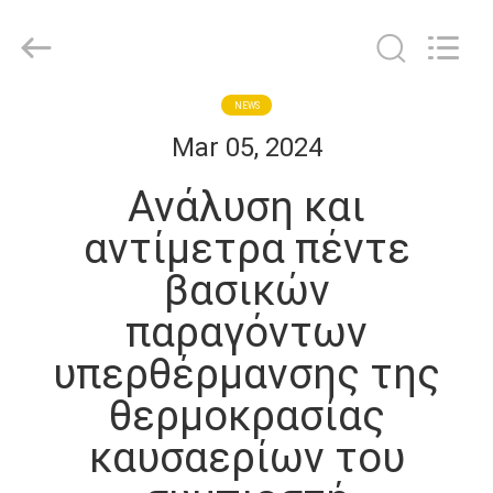
Shanghai KUB
Refrigeration
Equipment
Co.,
Ltd..
All
Rights
Reserved.
ΣΠΊΤΙ
NEWS
Mar 05, 2024
ΠΡΟΪΌΝΤΑ
Ανάλυση και
αντίμετρα πέντε
ΕΜΦΆΝΙΣΗ
βασικών
VR
παραγόντων
ΠΕΡΊΠΟΥ
υπερθέρμανσης της
ΕΜΕΊΣ
θερμοκρασίας
καυσαερίων του
ΓΎΡΟΣ