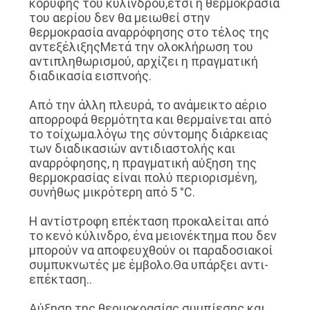
κορυφής του κυλίνδρου,έτσι η θερμοκρασία
του αερίου δεν θα μειωθεί στην
θερμοκρασία αναρρόφησης στο τέλος της
αντεξέλιξηςΜετά την ολοκλήρωση του
αντιπληθωρισμού, αρχίζει η πραγματική
διαδικασία εισπνοής.
Από την άλλη πλευρά, το ανάμεικτο αέριο
απορροφά θερμότητα και θερμαίνεται από
το τοίχωμα.λόγω της σύντομης διάρκειας
των διαδικασιών αντιδιαστολής και
αναρρόφησης, η πραγματική αύξηση της
θερμοκρασίας είναι πολύ περιορισμένη,
συνήθως μικρότερη από 5 °C.
Η αντίστροφη επέκταση προκαλείται από
το κενό κύλινδρο, ένα μειονέκτημα που δεν
μπορούν να αποφευχθούν οι παραδοσιακοί
συμπυκνωτές με έμβολο.Θα υπάρξει αντι-
επέκταση..
Αύξηση της θερμοκρασίας συμπίεσης και