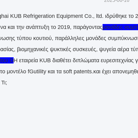
2025-06-16
hai KUB Refrigeration Equipment Co., ltd. ιδρύθηκε το 
υνα και την ανάπτυξη το 2019, παράγοντας
μονάδες συμπ
ωσης τύπου κουτιού, παράλληλες μονάδες συμπύκνωσης
ασίας, βιομηχανικές ψυκτικές συσκευές, ψυγεία αέρα 
που D
Η εταιρεία KUB διαθέτει διπλώματα ευρεσιτεχνίας
το μοντέλο fGutility και τα soft patents.και έχει απονεμη
Τι;