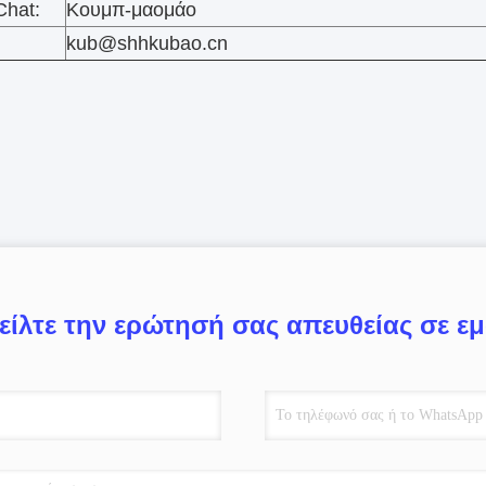
hat:
Κουμπ-μαομάο
kub@shhkubao.cn
είλτε την ερώτησή σας απευθείας σε ε