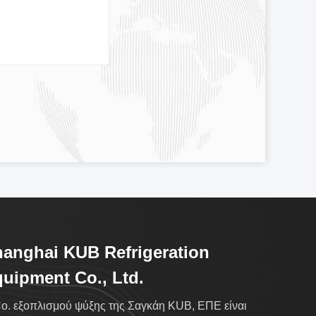
anghai KUB Refrigeration
uipment Co., Ltd.
o. εξοπλισμού ψύξης της Σαγκάη KUB, ΕΠΕ είναι