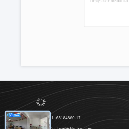
τηλ：86-021 -63184860-17
Ηλεκτρονικό：lucy@shkubao.com