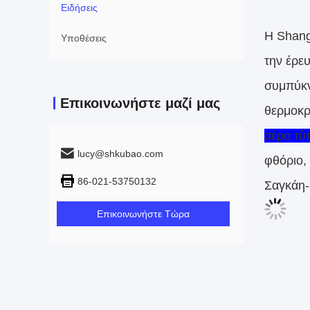
Ειδήσεις
Η Shang
Υποθέσεις
την έρε
συμπύκν
Επικοινωνήστε μαζί μας
θερμοκρ
αέρα τύ
lucy@shkubao.com
φθόριο, 
86-021-53750132
Σαγκάη- 
Επικοινωνήστε Τώρα