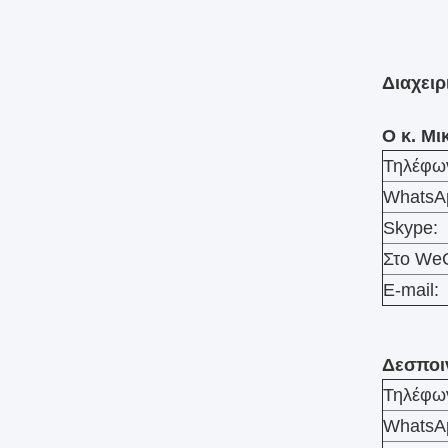
Διαχει
Ο κ. Μι
Τηλέφω
WhatsA
Skype:
Στο WeC
E-mail:
Δεσποι
Τηλέφω
WhatsA