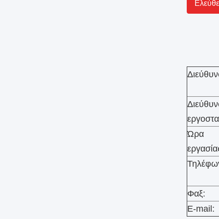
Ελεύθ
Διεύθυν
Διεύθυ
εργοστα
Ώρα
εργασία
Τηλέφω
Φαξ:
E-mail: