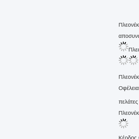
Πλεονέκ
αποσυνα
Πλεο
Πλεονέκ
Οφέλεια 
πελάτες
Πλεονέκ
Κέρδος 