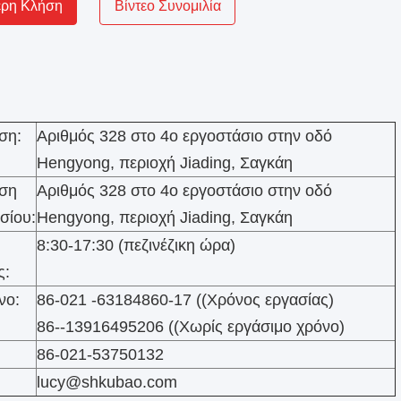
ερη Κλήση
Βίντεο Συνομιλία
ση:
Αριθμός 328 στο 4ο εργοστάσιο στην οδό
Hengyong, περιοχή Jiading, Σαγκάη
νση
Αριθμός 328 στο 4ο εργοστάσιο στην οδό
σίου:
Hengyong, περιοχή Jiading, Σαγκάη
8:30-17:30 (πεζινέζικη ώρα)
ς:
νο:
86-021 -63184860-17 ((Χρόνος εργασίας)
86--13916495206 ((Χωρίς εργάσιμο χρόνο)
86-021-53750132
lucy@shkubao.com