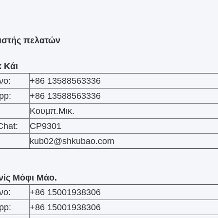
ριστής πελατών
κ Κάι
νο:
+86 13588563336
pp:
+86 13588563336
Κουμπ.Μικ.
hat:
CP9301
kub02@shkubao.com
νίς Μόφι Μάο.
νο:
+86 15001938306
pp:
+86 15001938306