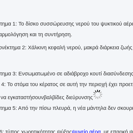
τημα 1: Το δίσκο συσσώρευσης νερού του ψυκτικού αέρα
ρμολόγηση και τη συντήρηση.
νέκτημα 2: Χάλκινη κεφαλή νερού, μακρά διάρκεια ζωής 
τημα 3: Ενσωματωμένο σε αδιάβροχο κουτί διασύνδεσης, 
4: Το στόμα του κέρατος σε αυτή την περιοχή έχει προετ
 να εγκαταστήσουν
βαλβίδες διεύρυνσης
τημα 5: Από την πίσω πλευρά, η νέα μάντηλα δεν σκουρι
6: τύπος χωρητικότητας ψύξης
ψυγείο αέρα
, με επαρκή ψ