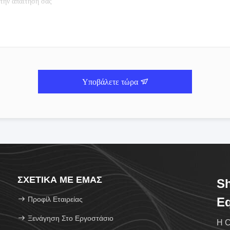
Υποβάλετε τώρα
ΣΧΕΤΙΚΆ ΜΕ ΕΜΆΣ
Sh
Προφίλ Εταιρείας
Eq
Ξενάγηση Στο Εργοστάσιο
Η C