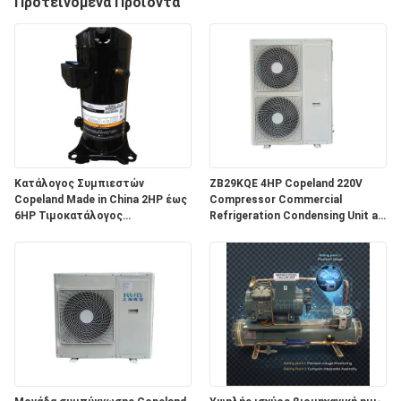
Προτεινόμενα Προϊόντα
ΕΡΓΟΣΤΑΣΊΩΝ
ΠΟΙΟΤΙΚΌΣ
ΈΛΕΓΧΟΣ
ΜΑΣ
ΕΛΆΤΕ
Κατάλογος Συμπιεστών
ZB29KQE 4HP Copeland 220V
Copeland Made in China 2HP έως
Compressor Commercial
ΣΕ
6HP Τιμοκατάλογος
Refrigeration Condensing Unit air
Συμπιεστών Copeland
Cooled Condenser Unit for Cold
ΕΠΑΦΉ
Room
ΜΕ
ΕΙΔΉΣΕΙΣ
ΠΕΡΙΠΤΏΣΕΙΣ