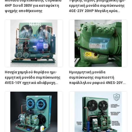
Μονάδα συμπύκνωσης Copeland
Υψηλής ισχύος βιομηχανική ημι-
4HP Scroll 380V για καταψύκτη
ερμητική μονάδα συμπύκνωσης
ψυχρής αποθήκευσης
4GE-23Y 20HP Μεγάλη κρύα
ΖΗΤΉΣΤΕ
αποθήκευση 380V 50Hz
ΈΝΑ
ΑΠΌΣΠΑΣΜΑ
SITEMAP
ΠΟΛΙΤΙΚΉ
Ησυχία χαμηλού θορύβου ημι-
Ημιερμητική μονάδα
ερμητική μονάδα συμπύκνωσης
συμπύκνωσης συμπιεστή
ΑΠΟΡΡΉΤΟΥ
4VES-10Y ηχητικά αδιάβροχη
παράλληλου ραφιού 4NES-20Y
ψύξη ψυχρού δωματίου 380V
Βιομηχανικό Σύστημα Ψυχρής
Αποθήκευσης