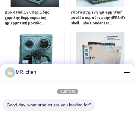
Δύο σταδίων υπεριώδης
Υδατοψυγμένη ημι-ερμητική
χαμηλής θερμοκρασίας
μονάδα συμπύκνωσης 4FES-5Y
ημιερμητική μονάδα
Shell Tube Condenser
συμπύκνωσης 2CES-4Y βαθιά
Βιομηχανική ψύξη
κατάψυξη -40C ψύξη
MR. chen
Υψηλή COP εξοικονόμηση
Πολυψυκτικό R404a R507 R134a
ενέργειας ημι-ερμητική μονάδα
Ημιαρμητική μονάδα
5:57 AM
συμπύκνωσης 4EES-6Y χαμηλής
συμπύκνωσης 4DES-7Y
ισχύος ψυχρό δωμάτιο 380V
Παγκόσμια ψύξη
Good day, what product are you looking for?
50Hz