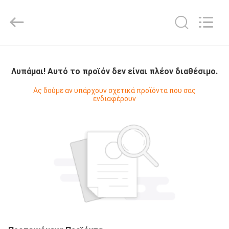
Shanghai KUB
Refrigeration
Equipment
Co.,
Ltd..
All
Rights
Reserved.
ΣΠΊΤΙ
Λυπάμαι! Αυτό το προϊόν δεν είναι πλέον διαθέσιμο.
ΠΡΟΪΌΝΤΑ
Ας δούμε αν υπάρχουν σχετικά προϊόντα που σας
ενδιαφέρουν
ΕΜΦΆΝΙΣΗ
VR
ΠΕΡΊΠΟΥ
ΕΜΕΊΣ
ΓΎΡΟΣ